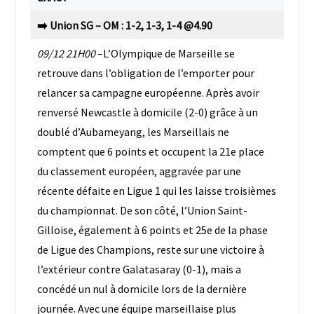
➡️ Union SG –
OM
: 1-2, 1-3, 1-4 @4.90
09/12 21H00
–L’Olympique de Marseille se
retrouve dans l’obligation de l’emporter pour
relancer sa campagne européenne. Après avoir
renversé Newcastle à domicile (2-0) grâce à un
doublé d’Aubameyang, les Marseillais ne
comptent que 6 points et occupent la 21e place
du classement européen, aggravée par une
récente défaite en Ligue 1 qui les laisse troisièmes
du championnat. De son côté, l’Union Saint-
Gilloise, également à 6 points et 25e de la phase
de Ligue des Champions, reste sur une victoire à
l’extérieur contre Galatasaray (0-1), mais a
concédé un nul à domicile lors de la dernière
journée. Avec une équipe marseillaise plus