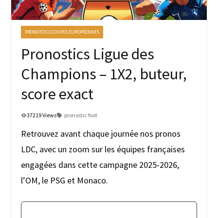
PRONOSTICS COUPES EUROPÉENNES
Pronostics Ligue des
Champions – 1X2, buteur,
score exact
37219 Views
pronostic foot
Retrouvez avant chaque journée nos pronos
LDC, avec un zoom sur les équipes françaises
engagées dans cette campagne 2025-2026,
l’OM, le PSG et Monaco.