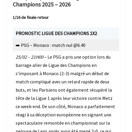
Champions 2025 – 2026
1/16 de finale
retour
PRONOSTIC LIGUE DES CHAMPIONS
1X2
➡️ PSG – Monaco : match nul @6.40
25/02 – 21H00
– Le PSG a pris une option lors du
barrage aller de Ligue des Champions en
s’imposant à Monaco (2-3) malgré un début de
match compliqué avec un retard rapide de deux
buts, et les Parisiens ont également récupéré la
tête de la Ligue 1 après leur victoire contre Metz
ce week-end. De son côté, Monaco a parfaitement
réagi à sa déception européenne en signant une
spectaculaire remontée en championnat sur la
pelouse de Lens après avoir été mené 2-0, ce qui