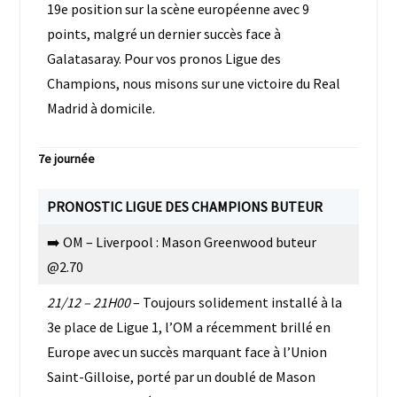
19e position sur la scène européenne avec 9
points, malgré un dernier succès face à
Galatasaray. Pour vos pronos Ligue des
Champions, nous misons sur une victoire du Real
Madrid à domicile.
7e journée
PRONOSTIC LIGUE DES CHAMPIONS BUTEUR
➡️ OM – Liverpool : Mason Greenwood buteur
@2.70
21/12 – 21H00
– Toujours solidement installé à la
3e place de Ligue 1, l’OM a récemment brillé en
Europe avec un succès marquant face à l’Union
Saint-Gilloise, porté par un doublé de Mason