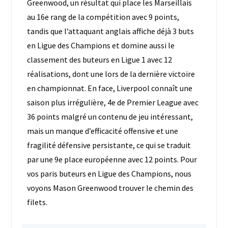
Greenwood, un résultat qui place les Marseillais
au 16e rang de la compétition avec 9 points,
tandis que l’attaquant anglais affiche déjà 3 buts
en Ligue des Champions et domine aussi le
classement des buteurs en Ligue 1 avec 12
réalisations, dont une lors de la dernière victoire
en championnat. En face, Liverpool connaît une
saison plus irrégulière, 4e de Premier League avec
36 points malgré un contenu de jeu intéressant,
mais un manque d’efficacité offensive et une
fragilité défensive persistante, ce qui se traduit
par une 9e place européenne avec 12 points. Pour
vos paris buteurs en Ligue des Champions, nous
voyons Mason Greenwood trouver le chemin des
filets.