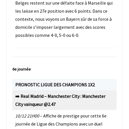
Belges restent sur une défaite face à Marseille qui
les laisse en 27e position avec 6 points. Dans ce
contexte, nous voyons un Bayern sûr de sa force à
domicile s’imposer largement avec des scores
possibles comme 4-0, 5-0 ou 6-0.
6e journée
PRONOSTIC LIGUE DES CHAMPIONS
1X2
➡️ Real Madrid – Manchester City : Manchester
City vainqueur @2.47
10/12 21H00
– Affiche de prestige pour cette 6e
journée de Ligue des Champions avec un duel