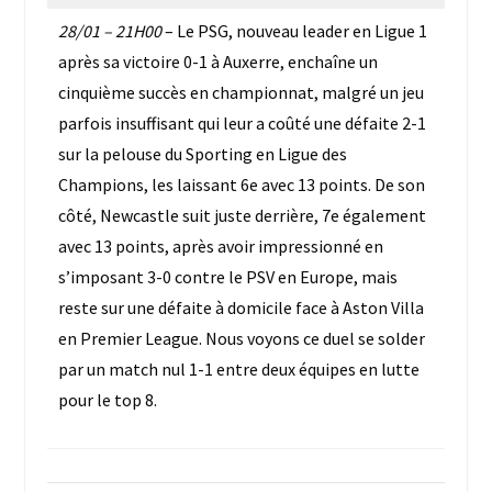
28/01 – 21H00
– Le PSG, nouveau leader en Ligue 1
après sa victoire 0-1 à Auxerre, enchaîne un
cinquième succès en championnat, malgré un jeu
parfois insuffisant qui leur a coûté une défaite 2-1
sur la pelouse du Sporting en Ligue des
Champions, les laissant 6e avec 13 points. De son
côté, Newcastle suit juste derrière, 7e également
avec 13 points, après avoir impressionné en
s’imposant 3-0 contre le PSV en Europe, mais
reste sur une défaite à domicile face à Aston Villa
en Premier League. Nous voyons ce duel se solder
par un match nul 1-1 entre deux équipes en lutte
pour le top 8.