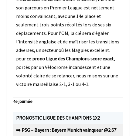
son parcours en Premier League est nettement
moins convaincant, avec une 14e place et
seulement trois points récoltés lors de ses six
déplacements. Pour l’OM, la clé sera d’égaler
l’intensité anglaise et de maîtriser les transitions
adverses, un secteur où les Magpies excellent.
pour ce
prono Ligue des Champions
score exact
,
portés par un Vélodrome incandescent et une
volonté claire de se relancer, nous misons sur une
victoire marseillaise 2-1, 3-1 ou 4-1.
4e journée
PRONOSTIC LIGUE DES CHAMPIONS
1X2
➡️ PSG – Bayern : Bayern Munich vainqueur @2.67