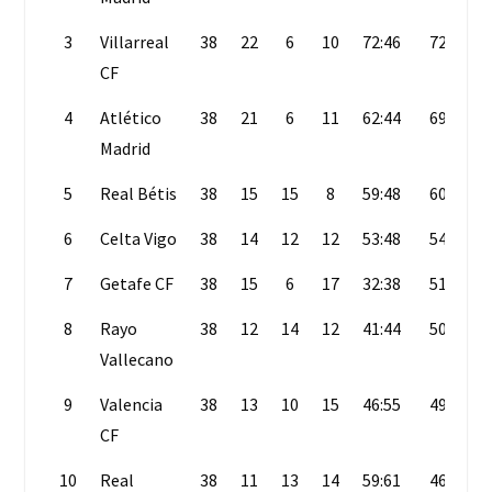
3
Villarreal
38
22
6
10
72:46
72
CF
4
Atlético
38
21
6
11
62:44
69
Madrid
5
Real Bétis
38
15
15
8
59:48
60
6
Celta Vigo
38
14
12
12
53:48
54
7
Getafe CF
38
15
6
17
32:38
51
8
Rayo
38
12
14
12
41:44
50
Vallecano
9
Valencia
38
13
10
15
46:55
49
CF
10
Real
38
11
13
14
59:61
46