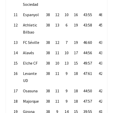
Sociedad
11
Espanyol
38
12
10
16
43:55
46
12
Athletic
38
13
6
19
43:58
45
Bilbao
13
FC Séville
38
12
7
19
46:60
43
14
Alavés
38
11
10
17
44:56
43
15
Elche CF
38
10
13
15
49:57
43
16
Levante
38
11
9
18
47:61
42
UD
17
Osasuna
38
11
9
18
44:50
42
18
Majorque
38
11
9
18
47:57
42
19
Girona
38
9
14
15
39:55
41