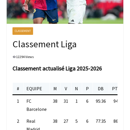
CLASSEMENT
Classement Liga
12294 Views
Classement actualisé Liga 2025-2026
#
EQUIPE
M
V
N
P
DB
PTS
1
FC
38
31
1
6
95:36
94
Barcelone
2
Real
38
27
5
6
77:35
86
Madrid