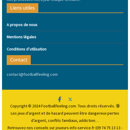
Liens utiles
A propos de nous
Mentions légales
Conditions d’utilisation
Contact
contact@footballfeeling.com
Copyright © 2024 Footballfeeling.com. Tous droits réservés. 🔞
Les jeux d’argent et de hasard peuvent être dangereux
pertes
d’argent, conflits familiaux, addiction…
Retrouvez nos conseils sur joueurs-info-service.fr (09 74 75 13 13 -