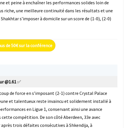
ne et peine à enchaîner les performances solides loin de
us riche, une meilleure continuité dans les résultats et une
Shakhtar s’imposer à domicile sur un score de (1-0), (2-0)
us de 50€ sur la conférence
eur @1.61
✅
coup de force en s’imposant (2-1) contre Crystal Palace
 jeune et talentueux reste invaincu et solidement installé à
-performances en Ligue 1, conservant ainsi une avance
s cette compétition. De son côté Aberdeen, 33e avec
après trois défaites consécutives à Shkendija, à