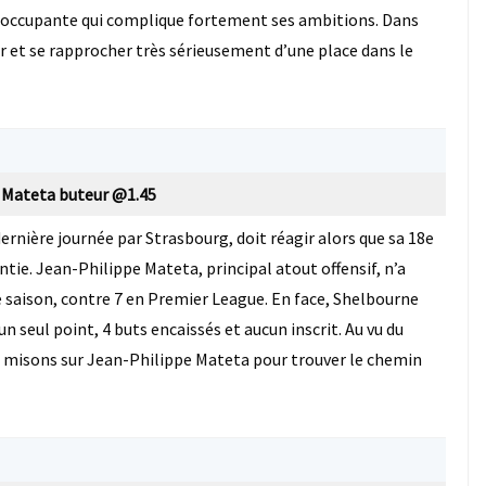
éoccupante qui complique fortement ses ambitions. Dans
 et se rapprocher très sérieusement d’une place dans le
e Mateta buteur @1.45
dernière journée par Strasbourg, doit réagir alors que sa 18e
ntie. Jean-Philippe Mateta, principal atout offensif, n’a
e saison, contre 7 en Premier League. En face, Shelbourne
n seul point, 4 buts encaissés et aucun inscrit. Au vu du
ous misons sur Jean-Philippe Mateta pour trouver le chemin