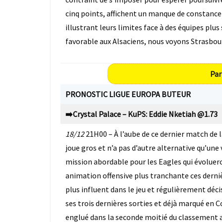
cinq points, affichent un manque de constance 
illustrant leurs limites face à des équipes pl
favorable aux Alsaciens, nous voyons Strasbou
Par
PRONOSTIC LIGUE
EUROPA
BUTEUR
➡️Crystal Palace – KuPS: Eddie Nketiah @1.73
18/12
21H00 – À l’aube de ce dernier match de 
joue gros et n’a pas d’autre alternative qu’une 
mission abordable pour les Eagles qui évoluero
animation offensive plus tranchante ces derni
plus influent dans le jeu et régulièrement décisi
ses trois dernières sorties et déjà marqué en C
englué dans la seconde moitié du classement a