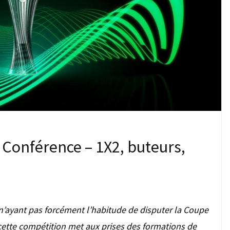
 Conférence – 1X2, buteurs,
n’ayant pas forcément l’habitude de disputer la Coupe
 cette compétition met aux prises des formations de