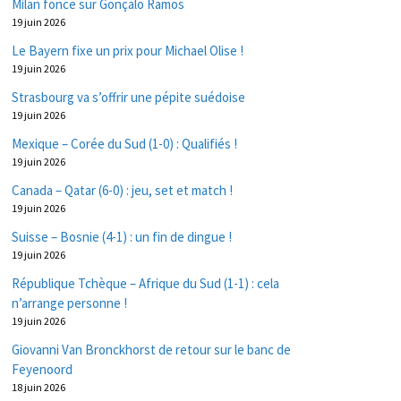
Milan fonce sur Gonçalo Ramos
19 juin 2026
Le Bayern fixe un prix pour Michael Olise !
19 juin 2026
Strasbourg va s’offrir une pépite suédoise
19 juin 2026
Mexique – Corée du Sud (1-0) : Qualifiés !
19 juin 2026
Canada – Qatar (6-0) : jeu, set et match !
19 juin 2026
Suisse – Bosnie (4-1) : un fin de dingue !
19 juin 2026
République Tchèque – Afrique du Sud (1-1) : cela
n’arrange personne !
19 juin 2026
Giovanni Van Bronckhorst de retour sur le banc de
Feyenoord
18 juin 2026