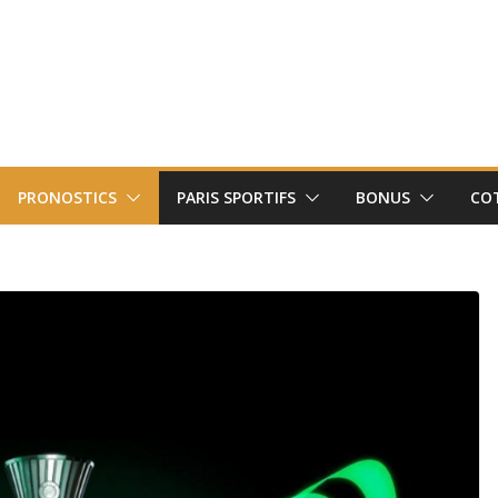
PRONOSTICS
PARIS SPORTIFS
BONUS
CO