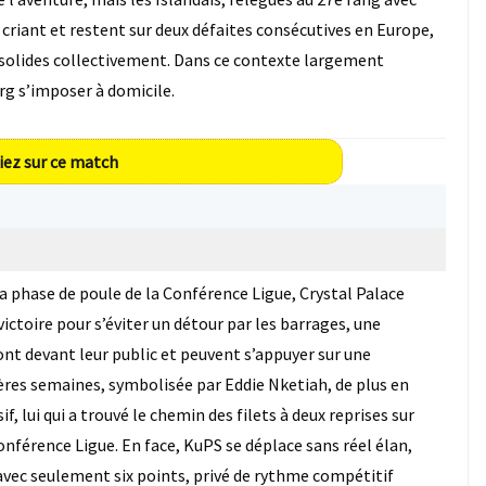
criant et restent sur deux défaites consécutives en Europe,
us solides collectivement. Dans ce contexte largement
rg s’imposer à domicile.
iez sur ce match
la phase de poule de la Conférence Ligue, Crystal Palace
victoire pour s’éviter un détour par les barrages, une
nt devant leur public et peuvent s’appuyer sur une
ères semaines, symbolisée par Eddie Nketiah, de plus en
f, lui qui a trouvé le chemin des filets à deux reprises sur
onférence Ligue. En face, KuPS se déplace sans réel élan,
vec seulement six points, privé de rythme compétitif