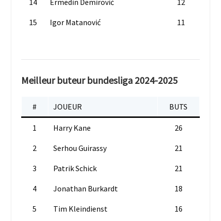
14
Ermedin Demirović
12
15
Igor Matanović
11
Meilleur buteur bundesliga 2024-2025
#
JOUEUR
BUTS
1
Harry Kane
26
2
Serhou Guirassy
21
3
Patrik Schick
21
4
Jonathan Burkardt
18
5
Tim Kleindienst
16