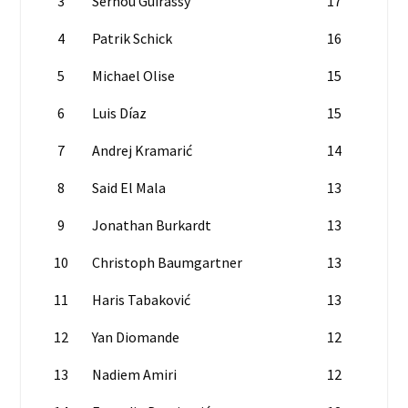
3
Serhou Guirassy
17
4
Patrik Schick
16
5
Michael Olise
15
6
Luis Díaz
15
7
Andrej Kramarić
14
8
Said El Mala
13
9
Jonathan Burkardt
13
10
Christoph Baumgartner
13
11
Haris Tabaković
13
12
Yan Diomande
12
13
Nadiem Amiri
12