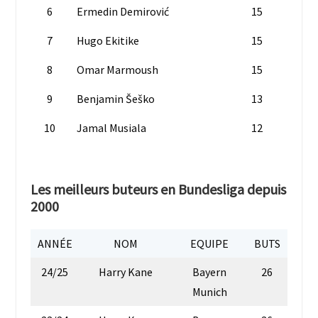
6
Ermedin Demirović
15
7
Hugo Ekitike
15
8
Omar Marmoush
15
9
Benjamin Šeško
13
10
Jamal Musiala
12
Les meilleurs buteurs en Bundesliga depuis
2000
ANNÉE
NOM
EQUIPE
BUTS
24/25
Harry Kane
Bayern
26
Munich