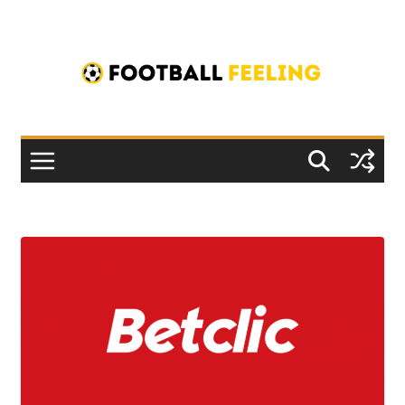
Skip
to
content
Footballfeeling
–
100%
Actu
foot
et
mercato