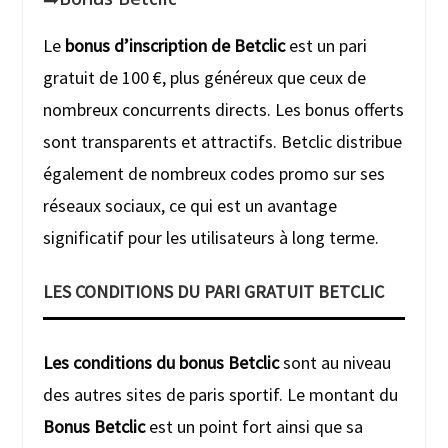
Le
bonus d’inscription de Betclic
est un pari
gratuit de 100 €, plus généreux que ceux de
nombreux concurrents directs. Les bonus offerts
sont transparents et attractifs. Betclic distribue
également de nombreux codes promo sur ses
réseaux sociaux, ce qui est un avantage
significatif pour les utilisateurs à long terme.
LES CONDITIONS DU PARI GRATUIT BETCLIC
Les conditions du bonus Betclic
sont au niveau
des autres sites de paris sportif. Le montant du
Bonus Betclic
est un point fort ainsi que sa