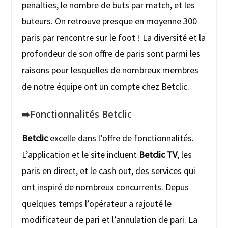
penalties, le nombre de buts par match, et les
buteurs. On retrouve presque en moyenne 300
paris par rencontre sur le foot ! La diversité et la
profondeur de son offre de paris sont parmi les
raisons pour lesquelles de nombreux membres
de notre équipe ont un compte chez Betclic.
➡️
Fonctionnalités Betclic
Betclic
excelle dans l’offre de fonctionnalités.
L’application et le site incluent
Betclic TV
, les
paris en direct, et le cash out, des services qui
ont inspiré de nombreux concurrents. Depus
quelques temps l’opérateur a rajouté le
modificateur de pari et l’annulation de pari. La