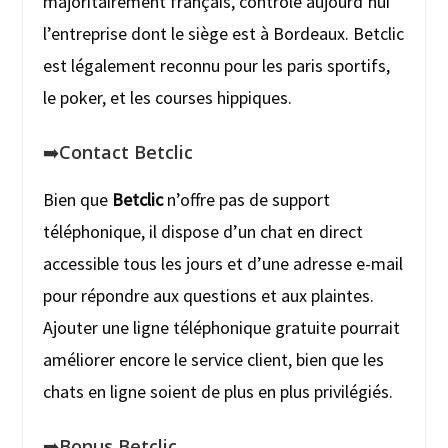
majoritairement français, contrôle aujourd’hui
l’entreprise dont le siège est à Bordeaux. Betclic
est légalement reconnu pour les paris sportifs,
le poker, et les courses hippiques.
➡️
Contact Betclic
Bien que
Betclic
n’offre pas de support
téléphonique, il dispose d’un chat en direct
accessible tous les jours et d’une adresse e-mail
pour répondre aux questions et aux plaintes.
Ajouter une ligne téléphonique gratuite pourrait
améliorer encore le service client, bien que les
chats en ligne soient de plus en plus privilégiés.
➡️
Bonus Betclic