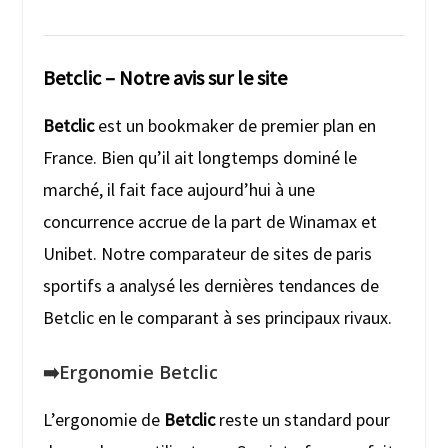
Betclic – Notre avis sur le site
Betclic
est un bookmaker de premier plan en
France. Bien qu’il ait longtemps dominé le
marché, il fait face aujourd’hui à une
concurrence accrue de la part de Winamax et
Unibet. Notre comparateur de sites de paris
sportifs a analysé les dernières tendances de
Betclic en le comparant à ses principaux rivaux.
➡️Ergonomie Betclic
L’ergonomie de
Betclic
reste un standard pour