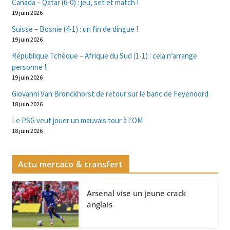
Canada – Qatar (6-0) : jeu, set et match !
19 juin 2026
Suisse – Bosnie (4-1) : un fin de dingue !
19 juin 2026
République Tchèque – Afrique du Sud (1-1) : cela n’arrange
personne !
19 juin 2026
Giovanni Van Bronckhorst de retour sur le banc de Feyenoord
18 juin 2026
Le PSG veut jouer un mauvais tour à l’OM
18 juin 2026
Actu mercato & transfert
Arsenal vise un jeune crack
anglais