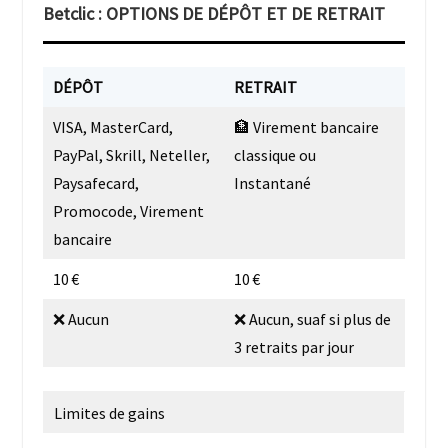
Betclic : OPTIONS DE DÉPÔT ET DE RETRAIT
DÉPÔT
RETRAIT
VISA, MasterCard,
🏦 Virement bancaire
PayPal, Skrill, Neteller,
classique ou
Paysafecard,
Instantané
Promocode, Virement
bancaire
10 €
10 €
❌ Aucun
❌ Aucun, suaf si plus de
3 retraits par jour
Limites de gains