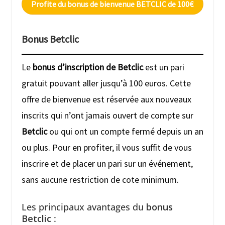
Profite du bonus de bienvenue BETCLIC de 100€
Bonus Betclic
Le
bonus d’inscription de Betclic
est un pari
gratuit pouvant aller jusqu’à 100 euros. Cette
offre de bienvenue est réservée aux nouveaux
inscrits qui n’ont jamais ouvert de compte sur
Betclic
ou qui ont un compte fermé depuis un an
ou plus. Pour en profiter, il vous suffit de vous
inscrire et de placer un pari sur un événement,
sans aucune restriction de cote minimum.
Les principaux avantages du
bonus
Betclic
: