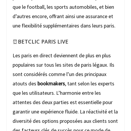
que le football, les sports automobiles, et bien
d’autres encore, offrant ainsi une assurance et
une flexibilité supplémentaires dans leurs paris.
⏰
BETCLIC PARIS LIVE
Les paris en direct deviennent de plus en plus
populaires sur tous les sites de paris légaux. Ils
sont considérés comme l’un des principaux
atouts des
bookmakers
, tant selon les experts
que les utilisateurs. L’harmonie entre les
attentes des deux parties est essentielle pour
garantir une expérience fluide. La réactivité et la
diversité des options proposées aux clients sont
des facteurs clés de succès pour ce mode de