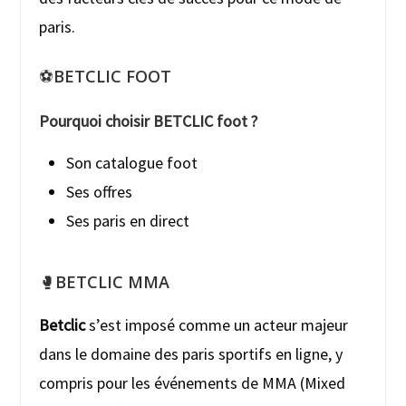
paris.
⚽️
BETCLIC FOOT
Pourquoi choisir BETCLIC foot ?
Son catalogue foot
Ses offres
Ses paris en direct
🥊
BETCLIC MMA
Betclic
s’est imposé comme un acteur majeur
dans le domaine des paris sportifs en ligne, y
compris pour les événements de MMA (Mixed