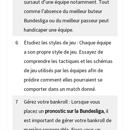
sursaut d’une équipe notamment. Tout
comme l’absence du meilleur buteur
Bundesliga ou du meilleur passeur peut
handicaper une équipe.
6
Étudiez les styles de jeu : Chaque équipe
a son propre style de jeu. Essayez de
comprendre les tactiques et les schémas
de jeu utilisés par les équipes afin de
prédire comment elles pourraient se
comporter dans un match donné.
7
Gérez votre bankroll : Lorsque vous
placez un
pronostic sur la Bundesliga
, il
est important de gérer votre bankroll de
manière responsable. Fixez-vous un