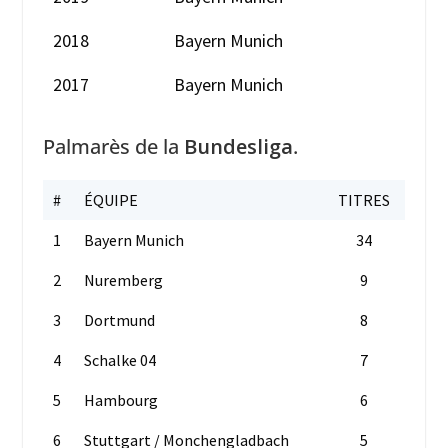
2018
Bayern Munich
2017
Bayern Munich
Palmarès de la
Bundesliga
.
#
ÉQUIPE
TITRES
1
Bayern Munich
34
2
Nuremberg
9
3
Dortmund
8
4
Schalke 04
7
5
Hambourg
6
6
Stuttgart / Monchengladbach
5