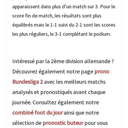
apparaissent dans plus d’un match sur 3. Pour le
score fin de match, les résultats sont plus
équilibrés mais le 1-1 suivi du 2-1 sont les scores
les plus réguliers, le 3-1 complétant le podium.
Intéressé par la 2ème division allemande ?
Découvrez également notre page
prono
Bundesliga 2
avec les meilleurs matchs
analysés et pronostiqués avant chaque
journée. Consultez également notre
combiné foot du jour
ainsi que notre
sélection de
pronostic buteur
pour vous