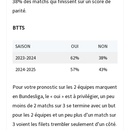
38% des matchs qui finissent sur un score de
parité.
BTTS
SAISON
OUI
NON
2023-2024
62%
38%
2024-2025
57%
43%
Pour votre pronostic sur les 2 équipes marquent
en Bundesliga, le « oui » est à privilégier, un peu
moins de 2 matchs sur 3 se termine avec un but
pour les 2 équipes et un peu plus d’un match sur
3 voient les filets trembler seulement d’un côté.