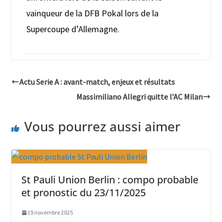
vainqueur de la DFB Pokal lors de la
Supercoupe d’Allemagne.
Actu Serie A : avant-match, enjeux et résultats
Massimiliano Allegri quitte l’AC Milan
Vous pourrez aussi aimer
St Pauli Union Berlin : compo probable
et pronostic du 23/11/2025
19 novembre 2025