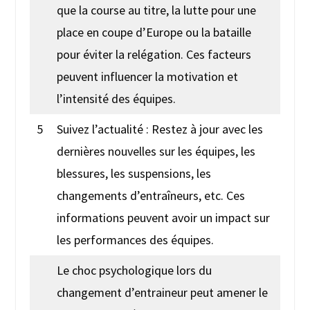
que la course au titre, la lutte pour une
place en coupe d’Europe ou la bataille
pour éviter la relégation. Ces facteurs
peuvent influencer la motivation et
l’intensité des équipes.
5
Suivez l’actualité : Restez à jour avec les
dernières nouvelles sur les équipes, les
blessures, les suspensions, les
changements d’entraîneurs, etc. Ces
informations peuvent avoir un impact sur
les performances des équipes.
Le choc psychologique lors du
changement d’entraineur peut amener le