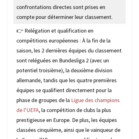
confrontations directes sont prises en
compte pour déterminer leur classement.
👉 Relégation et qualification en
compétitions européennes : À la fin de la
saison, les 2 dernières équipes du classement
sont reléguées en Bundesliga 2 (avec un
potentiel troisième), la deuxième division
allemande, tandis que les quatre premières
équipes se qualifient directement pour la
phase de groupes de la
Ligue des champions
de l’UEFA
, la compétition de clubs la plus
prestigieuse en Europe. De plus, les équipes
classées cinquième, ainsi que le vainqueur de