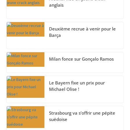
anglais
Deuxième recrue à venir pour le
Barça
Milan fonce sur Gonçalo Ramos
Le Bayern fixe un prix pour
Michael Olise !
Strasbourg va s’offrir une pépite
suédoise