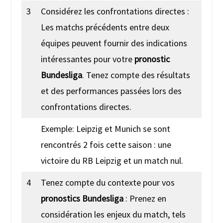
3
Considérez les confrontations directes :
Les matchs précédents entre deux
équipes peuvent fournir des indications
intéressantes pour votre
pronostic
Bundesliga
. Tenez compte des résultats
et des performances passées lors des
confrontations directes.
Exemple: Leipzig et Munich se sont
rencontrés 2 fois cette saison : une
victoire du RB Leipzig et un match nul.
4
Tenez compte du contexte pour vos
pronostics Bundesliga
: Prenez en
considération les enjeux du match, tels