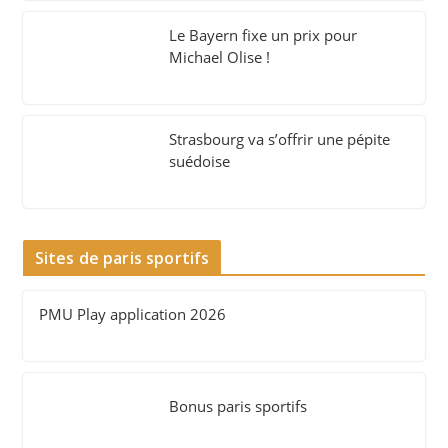
Le Bayern fixe un prix pour
Michael Olise !
Strasbourg va s’offrir une pépite
suédoise
Sites de paris sportifs
PMU Play application 2026
Bonus paris sportifs