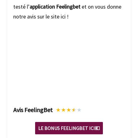
testé l’
application Feelingbet
et on vous donne
notre avis sur le site ici !
Avis FeelingBet
★
★
★
★
★
LE BONUS FEELINGBET ICI💶