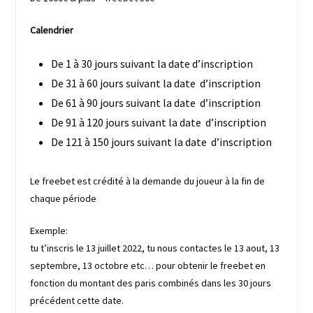
Calendrier
De 1 à 30 jours suivant la date d’inscription
De 31 à 60 jours suivant la date d’inscription
De 61 à 90 jours suivant la date d’inscription
De 91 à 120 jours suivant la date d’inscription
De 121 à 150 jours suivant la date d’inscription
Le freebet est crédité à la demande du joueur à la fin de
chaque période
Exemple:
tu t’inscris le 13 juillet 2022, tu nous contactes le 13 aout, 13
septembre, 13 octobre etc… pour obtenir le freebet en
fonction du montant des paris combinés dans les 30 jours
précédent cette date.