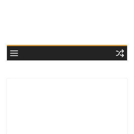
Skip
to
content
Footballfeeling
–
100%
Actu
foot
et
mercato