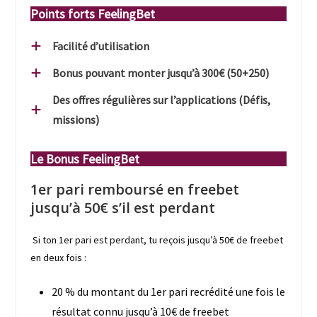
Points forts FeelingBet
Facilité d’utilisation
Bonus pouvant monter jusqu’à 300€ (50+250)
Des offres régulières sur l’applications (Défis,
missions)
Le Bonus FeelingBet
1er pari remboursé en freebet
jusqu’à 50€ s’il est perdant
Si ton 1er pari est perdant, tu reçois jusqu’à 50€ de freebet
en deux fois :
20 % du montant du 1er pari recrédité une fois le
résultat connu jusqu’à 10€ de freebet