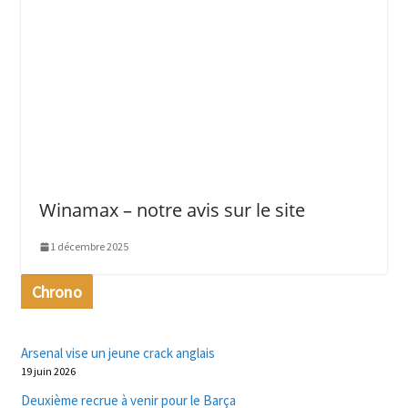
Winamax – notre avis sur le site
1 décembre 2025
Chrono
Arsenal vise un jeune crack anglais
19 juin 2026
Deuxième recrue à venir pour le Barça