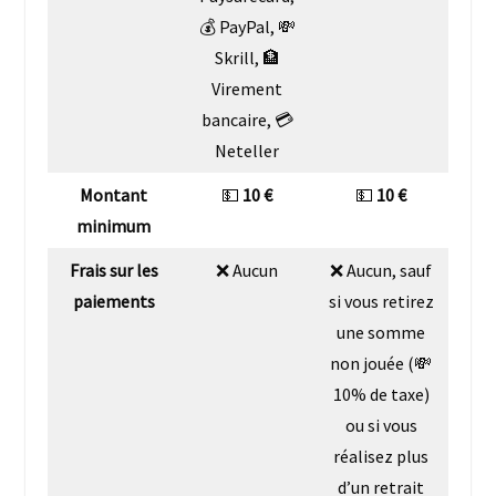
💰 PayPal, 💸
Skrill, 🏦
Virement
bancaire, 💳
Neteller
Montant
💵
10 €
💵
10 €
minimum
Frais sur les
❌ Aucun
❌ Aucun, sauf
paiements
si vous retirez
une somme
non jouée (💸
10% de taxe)
ou si vous
réalisez plus
d’un retrait