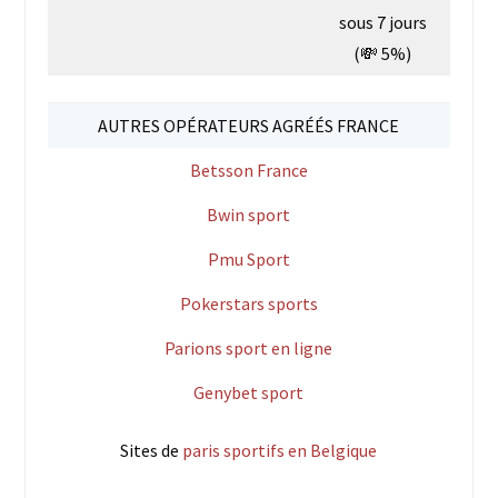
sous 7 jours
(💸 5%)
AUTRES OPÉRATEURS AGRÉÉS FRANCE
Betsson France
Bwin sport
Pmu Sport
Pokerstars sports
Parions sport en ligne
Genybet sport
Sites de
paris sportifs en Belgique