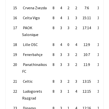
15
Crvena Zvezda
8
4
2
2
7:6
14
16
Celta Vigo
8
4
1
3
15:11
13
17
PAOK
8
3
3
2
17:14
12
Salonique
18
Lille OSC
8
4
0
4
12:9
12
19
Fenerbahçe
8
3
3
2
10:7
12
20
Panathinaïkos
8
3
3
2
11:9
12
FC
21
Celtic
8
3
2
3
13:15
11
22
Ludogorets
8
3
1
4
12:15
10
Razgrad
23
Dinamo
8
3
1
4
12:16
10