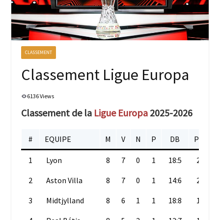
CLASSEMENT
Classement Ligue Europa
6136 Views
Classement de la
Ligue Europa
2025-2026
#
EQUIPE
M
V
N
P
DB
PTS
1
Lyon
8
7
0
1
18:5
21
2
Aston Villa
8
7
0
1
14:6
21
3
Midtjylland
8
6
1
1
18:8
19