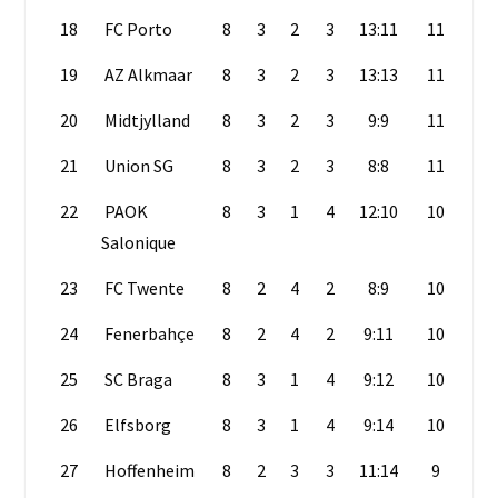
18
FC Porto
8
3
2
3
13:11
11
19
AZ Alkmaar
8
3
2
3
13:13
11
20
Midtjylland
8
3
2
3
9:9
11
21
Union SG
8
3
2
3
8:8
11
22
PAOK
8
3
1
4
12:10
10
Salonique
23
FC Twente
8
2
4
2
8:9
10
24
Fenerbahçe
8
2
4
2
9:11
10
25
SC Braga
8
3
1
4
9:12
10
26
Elfsborg
8
3
1
4
9:14
10
27
Hoffenheim
8
2
3
3
11:14
9