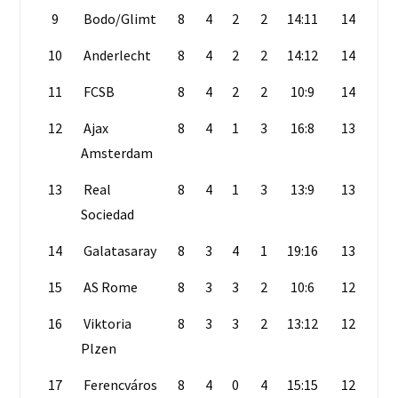
9
Bodo/Glimt
8
4
2
2
14:11
14
10
Anderlecht
8
4
2
2
14:12
14
11
FCSB
8
4
2
2
10:9
14
12
Ajax
8
4
1
3
16:8
13
Amsterdam
13
Real
8
4
1
3
13:9
13
Sociedad
14
Galatasaray
8
3
4
1
19:16
13
15
AS Rome
8
3
3
2
10:6
12
16
Viktoria
8
3
3
2
13:12
12
Plzen
17
Ferencváros
8
4
0
4
15:15
12