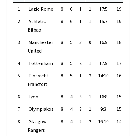
1
Lazio Rome
8
6
1
1
17:5
19
2
Athletic
8
6
1
1
15:7
19
Bilbao
3
Manchester
8
5
3
0
16:9
18
United
4
Tottenham
8
5
2
1
17:9
17
5
Eintracht
8
5
1
2
14:10
16
Francfort
6
Lyon
8
4
3
1
16:8
15
7
Olympiakos
8
4
3
1
9:3
15
8
Glasgow
8
4
2
2
16:10
14
Rangers