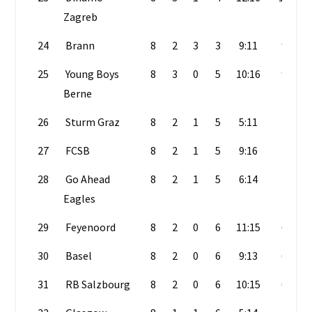
Zagreb
24
Brann
8
2
3
3
9:11
9
25
Young Boys
8
3
0
5
10:16
9
Berne
26
Sturm Graz
8
2
1
5
5:11
7
27
FCSB
8
2
1
5
9:16
7
28
Go Ahead
8
2
1
5
6:14
7
Eagles
29
Feyenoord
8
2
0
6
11:15
6
30
Basel
8
2
0
6
9:13
6
31
RB Salzbourg
8
2
0
6
10:15
6