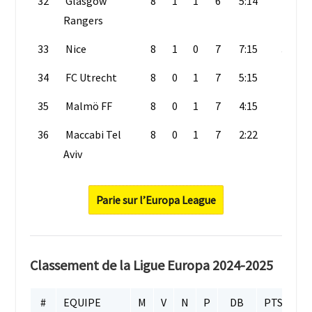
32
Glasgow
8
1
1
6
5:14
4
Rangers
33
Nice
8
1
0
7
7:15
3
34
FC Utrecht
8
0
1
7
5:15
1
35
Malmö FF
8
0
1
7
4:15
1
36
Maccabi Tel
8
0
1
7
2:22
1
Aviv
Parie sur l’Europa League
Classement de la Ligue Europa 2024-2025
#
EQUIPE
M
V
N
P
DB
PTS