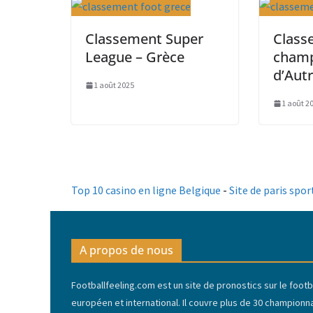
Classement Super
Class
League – Grèce
champ
d’Autr
1 août 2025
1 août 2
Top 10 casino en ligne Belgique
-
Site de paris spor
A propos de nous
Footballfeeling.com est un site de pronostics sur le footba
européen et international. Il couvre plus de 30 championn