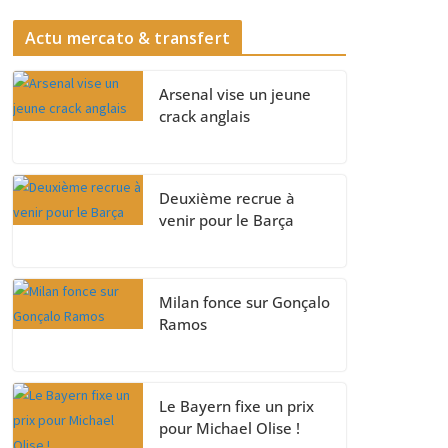
Actu mercato & transfert
Arsenal vise un jeune
crack anglais
Deuxième recrue à
venir pour le Barça
Milan fonce sur Gonçalo
Ramos
Le Bayern fixe un prix
pour Michael Olise !