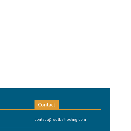
Contact
contact@footballfeeling.com