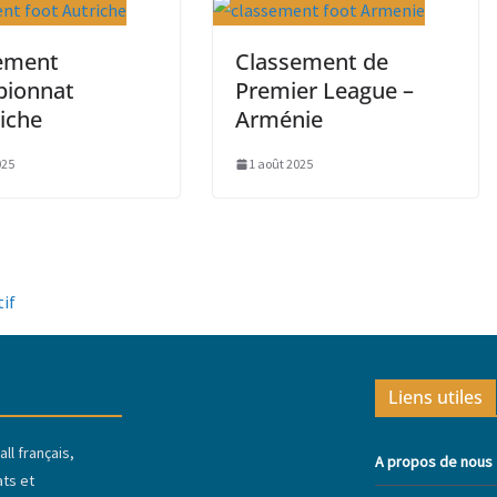
ement
Classement de
ionnat
Premier League –
iche
Arménie
025
1 août 2025
tif
Liens utiles
ll français,
A propos de nous
ats et