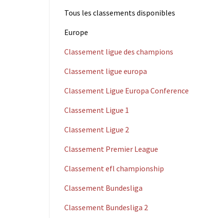
Tous les classements disponibles
Europe
Classement ligue des champions
Classement ligue europa
Classement Ligue Europa Conference
Classement Ligue 1
Classement Ligue 2
Classement Premier League
Classement efl championship
Classement Bundesliga
Classement Bundesliga 2