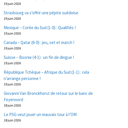
19 juin 2026
Strasbourg va s’offrir une pépite suédoise
19 juin 2026
Mexique – Corée du Sud (1-0) : Qualifiés !
19 juin 2026
Canada – Qatar (6-0) : jeu, set et match !
19 juin 2026
Suisse – Bosnie (4-1) : un fin de dingue !
19 juin 2026
République Tchèque – Afrique du Sud (1-1) : cela
n’arrange personne !
19 juin 2026
Giovanni Van Bronckhorst de retour sur le banc de
Feyenoord
18 juin 2026
Le PSG veut jouer un mauvais tour à l’OM
18 juin 2026