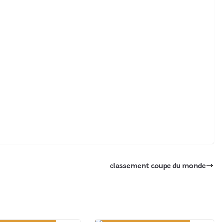
classement coupe du monde