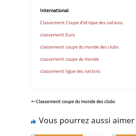
International
Classement Coupe d’afrique des nations
classement Euro
classement coupe du monde des clubs
classement coupe du monde
classement ligue des nations
Classement coupe du monde des clubs
Vous pourrez aussi aimer