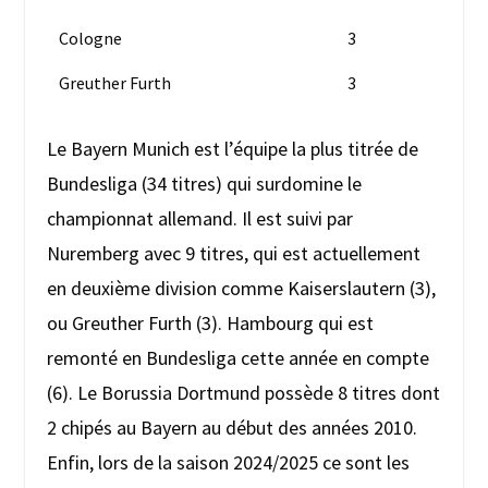
Cologne
3
Greuther Furth
3
Le Bayern Munich est l’équipe la plus titrée de
Bundesliga (34 titres) qui surdomine le
championnat allemand. Il est suivi par
Nuremberg avec 9 titres, qui est actuellement
en deuxième division comme Kaiserslautern (3),
ou Greuther Furth (3). Hambourg qui est
remonté en Bundesliga cette année en compte
(6). Le Borussia Dortmund possède 8 titres dont
2 chipés au Bayern au début des années 2010.
Enfin, lors de la saison 2024/2025 ce sont les