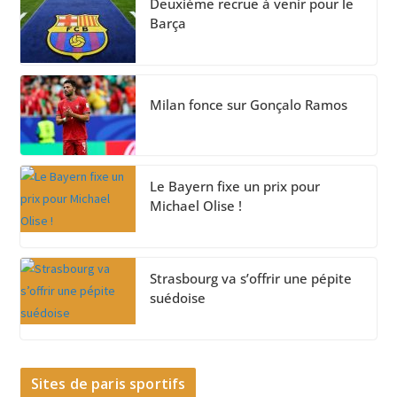
Deuxième recrue à venir pour le
Barça
Milan fonce sur Gonçalo Ramos
Le Bayern fixe un prix pour
Michael Olise !
Strasbourg va s’offrir une pépite
suédoise
Sites de paris sportifs