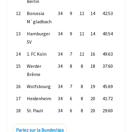
Berlin
12
Borussia
34
9
11
14
42:53
38
M`gladbach
13
Hamburger
34
9
11
14
40:54
38
SV
14
1. FC Koln
34
7
11
16
49:63
32
15
Werder
34
8
8
18
37:60
32
Brême
16
Wolfsbourg
34
7
8
19
45:69
29
17
Heidenheim
34
6
8
20
41:72
26
18
St. Pauli
34
6
8
20
29:60
26
Pariez sur la Bundesliga