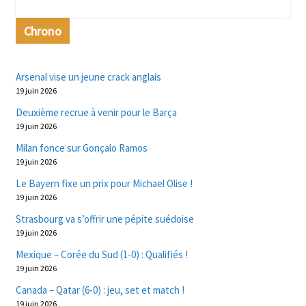
Chrono
Arsenal vise un jeune crack anglais
19 juin 2026
Deuxième recrue à venir pour le Barça
19 juin 2026
Milan fonce sur Gonçalo Ramos
19 juin 2026
Le Bayern fixe un prix pour Michael Olise !
19 juin 2026
Strasbourg va s’offrir une pépite suédoise
19 juin 2026
Mexique – Corée du Sud (1-0) : Qualifiés !
19 juin 2026
Canada – Qatar (6-0) : jeu, set et match !
19 juin 2026