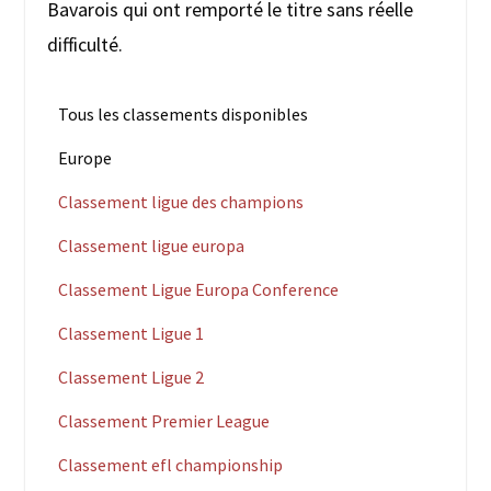
Bavarois qui ont remporté le titre sans réelle
difficulté.
Tous les classements disponibles
Europe
Classement ligue des champions
Classement ligue europa
Classement Ligue Europa Conference
Classement Ligue 1
Classement Ligue 2
Classement Premier League
Classement efl championship