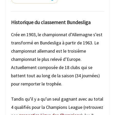
Historique du classement Bundesliga
Crée en 1903, le championnat d’Allemagne s’est
transformé en Bundesliga à partir de 1963. Le
championnat allemand est le troisième
championnat le plus relevé d’Europe.
Actuellement composée de 18 clubs qui se
battent tout au long de la saison (34 journées)
pour remporter le trophée.
Tandis qu’il y a qu’un seul gagnant avec au total
4 qualifiés pour la Champions League (retrouvez