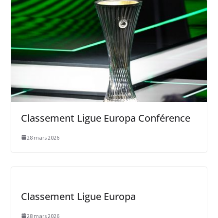
Classement Ligue Europa Conférence
28 mars 2026
Classement Ligue Europa
28 mars 2026