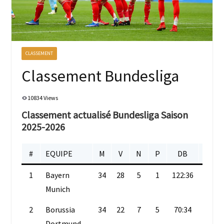
CLASSEMENT
Classement Bundesliga
10834 Views
Classement actualisé Bundesliga Saison
2025-2026
#
EQUIPE
M
V
N
P
DB
PTS
1
Bayern
34
28
5
1
122:36
89
Munich
2
Borussia
34
22
7
5
70:34
73
Dortmund