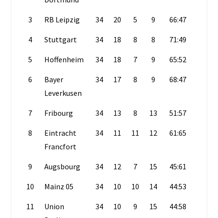
3
RB Leipzig
34
20
5
9
66:47
65
4
Stuttgart
34
18
8
8
71:49
62
5
Hoffenheim
34
18
7
9
65:52
61
6
Bayer
34
17
8
9
68:47
59
Leverkusen
7
Fribourg
34
13
8
13
51:57
47
8
Eintracht
34
11
11
12
61:65
44
Francfort
9
Augsbourg
34
12
7
15
45:61
43
10
Mainz 05
34
10
10
14
44:53
40
11
Union
34
10
9
15
44:58
39