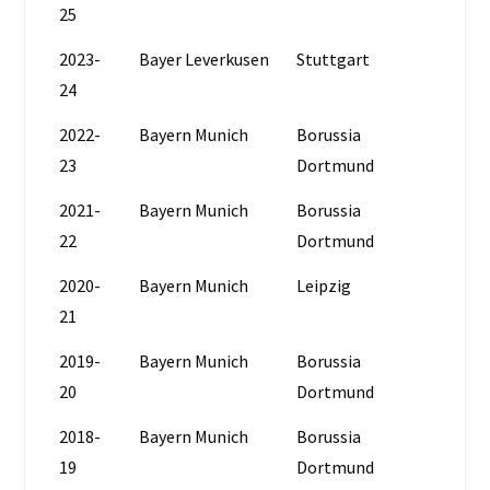
25
2023-
Bayer Leverkusen
Stuttgart
24
2022-
Bayern Munich
Borussia
23
Dortmund
2021-
Bayern Munich
Borussia
22
Dortmund
2020-
Bayern Munich
Leipzig
21
2019-
Bayern Munich
Borussia
20
Dortmund
2018-
Bayern Munich
Borussia
19
Dortmund