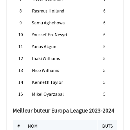
8
Rasmus Højlund
6
9
Samu Aghehowa
6
10
Youssef En-Nesyri
6
11
Yunus Akgün
5
12
Iñaki Williams
5
13
Nico Williams
5
14
Kenneth Taylor
5
15
Mikel Oyarzabal
5
Meilleur buteur Europa League 2023-2024
#
NOM
BUTS