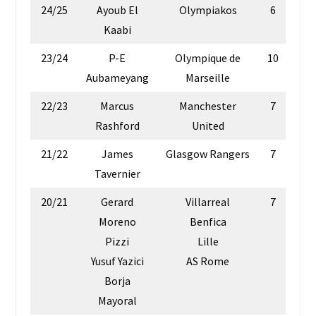
24/25
Ayoub El
Olympiakos
6
Kaabi
23/24
P-E
Olympique de
10
Aubameyang
Marseille
22/23
Marcus
Manchester
7
Rashford
United
21/22
James
Glasgow Rangers
7
Tavernier
20/21
Gerard
Villarreal
7
Moreno
Benfica
Pizzi
Lille
Yusuf Yazici
AS Rome
Borja
Mayoral