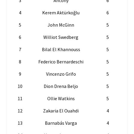
3
Antony
6
4
Kerem Aktürkoğlu
6
5
John McGinn
5
6
Williot Swedberg
5
7
Bilal El Khannouss
5
8
Federico Bernardeschi
5
9
Vincenzo Grifo
5
10
Dion Drena Beljo
5
11
Ollie Watkins
5
12
Zakaria El Ouahdi
4
13
Barnabás Varga
4