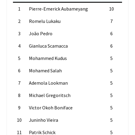
1
Pierre-Emerick Aubameyang
10
2
Romelu Lukaku
7
3
João Pedro
6
4
Gianluca Scamacca
6
5
Mohammed Kudus
5
6
Mohamed Salah
5
7
Ademola Lookman
5
8
Michael Gregoritsch
5
9
Victor Okoh Boniface
5
10
Juninho Vieira
5
11
Patrik Schick
5