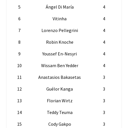
5
Ángel Di María
4
6
Vitinha
4
7
Lorenzo Pellegrini
4
8
Robin Knoche
4
9
Youssef En-Nesyri
4
10
Wissam Ben Yedder
4
11
Anastasios Bakasetas
3
12
Guélor Kanga
3
13
Florian Wirtz
3
14
Teddy Teuma
3
15
Cody Gakpo
3