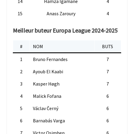
14
Hamza Igamane
4
15
Anass Zaroury
4
Meilleur buteur Europa League 2024-2025
#
NOM
BUTS
1
Bruno Fernandes
7
2
Ayoub El Kaabi
7
3
Kasper Høgh
7
4
Malick Fofana
6
5
Václav Černý
6
6
Barnabás Varga
6
7
Victor Osimhen
6