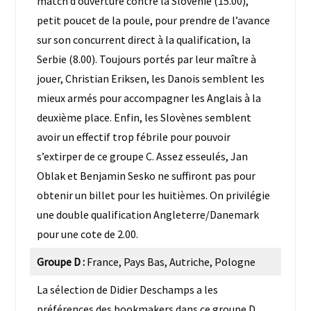
match d’ouverture contre la Slovénie (15.00),
petit poucet de la poule, pour prendre de l’avance
sur son concurrent direct à la qualification, la
Serbie (8.00). Toujours portés par leur maître à
jouer, Christian Eriksen, les Danois semblent les
mieux armés pour accompagner les Anglais à la
deuxième place. Enfin, les Slovènes semblent
avoir un effectif trop fébrile pour pouvoir
s’extirper de ce groupe C. Assez esseulés, Jan
Oblak et Benjamin Sesko ne suffiront pas pour
obtenir un billet pour les huitièmes. On privilégie
une double qualification Angleterre/Danemark
pour une cote de 2.00.
Groupe D :
France, Pays Bas, Autriche, Pologne
La sélection de Didier Deschamps a les
préférences des bookmakers dans ce groupe D