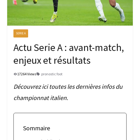
SERIE A
Actu Serie A : avant-match,
enjeux et résultats
17264 Views
pronostic foot
Découvrez ici toutes les dernières infos du
championnat italien.
Sommaire