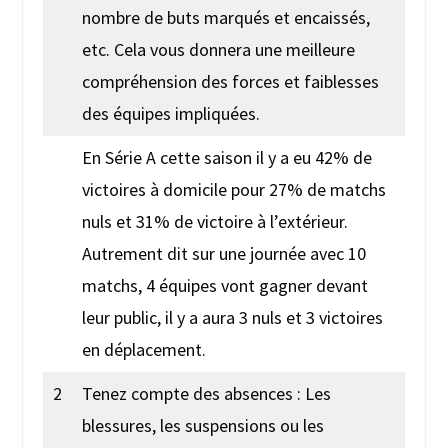
nombre de buts marqués et encaissés,
etc. Cela vous donnera une meilleure
compréhension des forces et faiblesses
des équipes impliquées.
En Série A cette saison il y a eu 42% de
victoires à domicile pour 27% de matchs
nuls et 31% de victoire à l’extérieur.
Autrement dit sur une journée avec 10
matchs, 4 équipes vont gagner devant
leur public, il y a aura 3 nuls et 3 victoires
en déplacement.
2
Tenez compte des absences : Les
blessures, les suspensions ou les