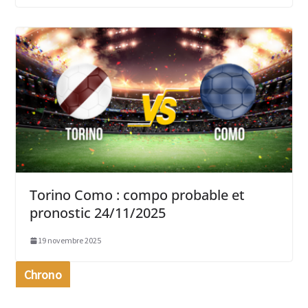
Torino Como : compo probable et
pronostic 24/11/2025
19 novembre 2025
Chrono