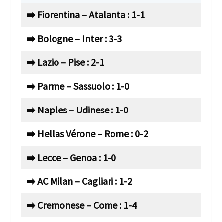
➡️ Fiorentina – Atalanta : 1-1
➡️ Bologne – Inter : 3-3
➡️ Lazio – Pise : 2-1
➡️ Parme – Sassuolo : 1-0
➡️ Naples – Udinese : 1-0
➡️
Hellas Vérone – Rome
: 0-2
➡️ Lecce – Genoa : 1-0
➡️
AC Milan – Cagliari
: 1-2
➡️
Cremonese – Come
: 1-4