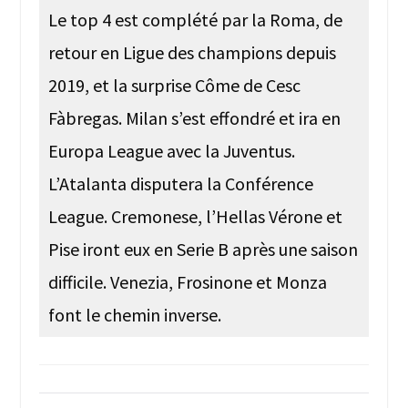
Le top 4 est complété par la Roma, de
retour en Ligue des champions depuis
2019, et la surprise Côme de Cesc
Fàbregas. Milan s’est effondré et ira en
Europa League avec la Juventus.
L’Atalanta disputera la Conférence
League. Cremonese, l’Hellas Vérone et
Pise iront eux en Serie B après une saison
difficile. Venezia, Frosinone et Monza
font le chemin inverse.