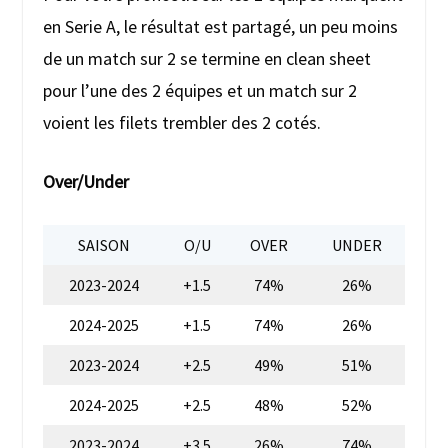
en Serie A, le résultat est partagé, un peu moins
de un match sur 2 se termine en clean sheet
pour l’une des 2 équipes et un match sur 2
voient les filets trembler des 2 cotés.
Over/Under
SAISON
O/U
OVER
UNDER
2023-2024
+1.5
74%
26%
2024-2025
+1.5
74%
26%
2023-2024
+2.5
49%
51%
2024-2025
+2.5
48%
52%
2023-2024
+3.5
26%
74%