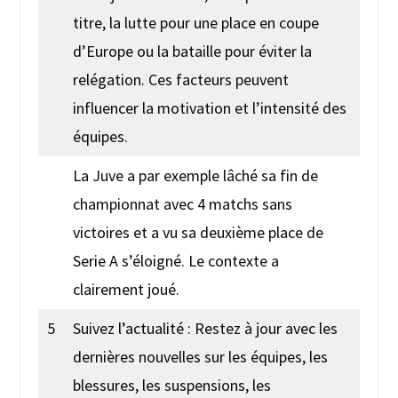
titre, la lutte pour une place en coupe
d’Europe ou la bataille pour éviter la
relégation. Ces facteurs peuvent
influencer la motivation et l’intensité des
équipes.
La Juve a par exemple lâché sa fin de
championnat avec 4 matchs sans
victoires et a vu sa deuxième place de
Serie A s’éloigné. Le contexte a
clairement joué.
5
Suivez l’actualité : Restez à jour avec les
dernières nouvelles sur les équipes, les
blessures, les suspensions, les