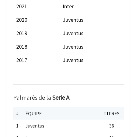
2021
Inter
2020
Juventus
2019
Juventus
2018
Juventus
2017
Juventus
Palmarès de la
Serie A
#
ÉQUIPE
TITRES
1
Juventus
36