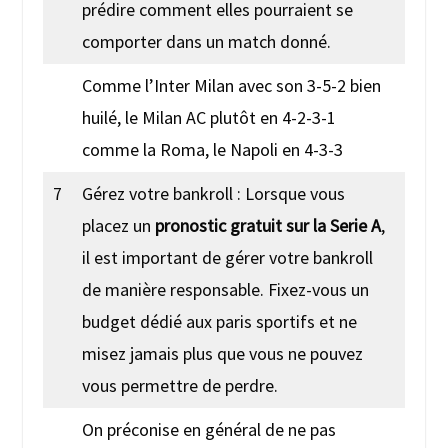
prédire comment elles pourraient se
comporter dans un match donné.
Comme l’Inter Milan avec son 3-5-2 bien
huilé, le Milan AC plutôt en 4-2-3-1
comme la Roma, le Napoli en 4-3-3
7
Gérez votre bankroll : Lorsque vous
placez un
pronostic gratuit sur la Serie A
,
il est important de gérer votre bankroll
de manière responsable. Fixez-vous un
budget dédié aux paris sportifs et ne
misez jamais plus que vous ne pouvez
vous permettre de perdre.
On préconise en général de ne pas