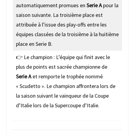
automatiquement promues en
Serie A
pour la
saison suivante. La troisième place est
attribuée à l’issue des play-offs entre les
équipes classées de la troisième à la huitième
place en Serie B.
👉 Le champion : L’équipe qui finit avec le
plus de points est sacrée championne de
Serie A
et remporte le trophée nommé
« Scudetto ». Le champion affrontera lors de
la saison suivant le vainqueur de la Coupe
d’Italie lors de la Supercoupe d’Italie.