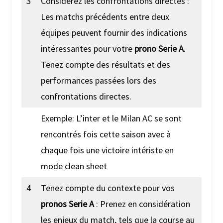
3
Considérez les confrontations directes :
Les matchs précédents entre deux
équipes peuvent fournir des indications
intéressantes pour votre
prono Serie A
.
Tenez compte des résultats et des
performances passées lors des
confrontations directes.
Exemple: L’inter et le Milan AC se sont
rencontrés fois cette saison avec à
chaque fois une victoire intériste en
mode clean sheet
4
Tenez compte du contexte pour vos
pronos Serie A
: Prenez en considération
les enjeux du match, tels que la course au