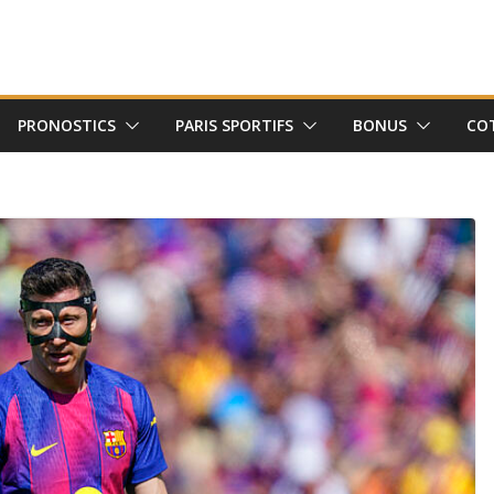
PRONOSTICS
PARIS SPORTIFS
BONUS
CO