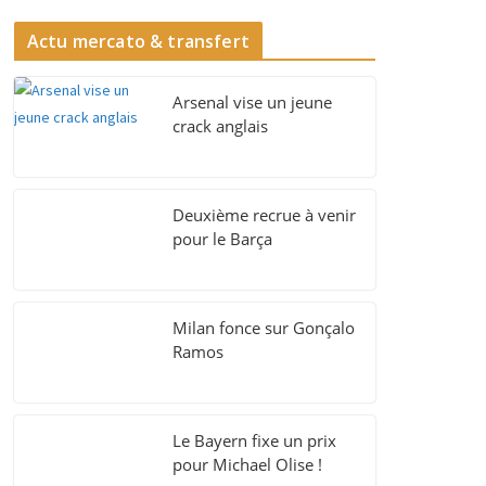
Actu mercato & transfert
Arsenal vise un jeune
crack anglais
Deuxième recrue à venir
pour le Barça
Milan fonce sur Gonçalo
Ramos
Le Bayern fixe un prix
pour Michael Olise !