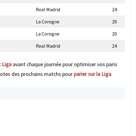
Real Madrid
24
La Corogne
29
La Corogne
20
Real Madrid
24
 Liga
avant chaque journée pour optimiser vos paris
 cotes des prochains matchs pour
parier sur la Liga
.