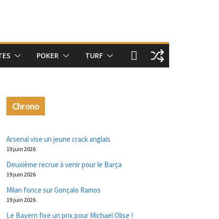
TES
POKER
TURF
Chrono
Arsenal vise un jeune crack anglais
19 juin 2026
Deuxième recrue à venir pour le Barça
19 juin 2026
Milan fonce sur Gonçalo Ramos
19 juin 2026
Le Bayern fixe un prix pour Michael Olise !