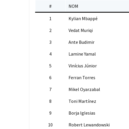
#
NOM
1
Kylian Mbappé
2
Vedat Muriqi
3
Ante Budimir
4
Lamine Yamal
5
Vinícius Júnior
6
Ferran Torres
7
Mikel Oyarzabal
8
Toni Martínez
9
Borja Iglesias
10
Robert Lewandowski