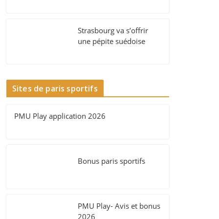
Strasbourg va s’offrir
une pépite suédoise
Sites de paris sportifs
PMU Play application 2026
Bonus paris sportifs
PMU Play- Avis et bonus
2026