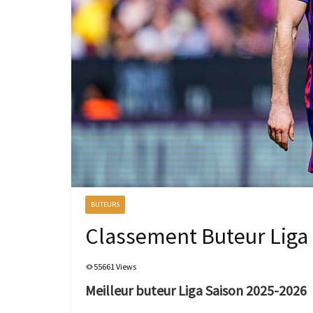
BUTEURS
Classement Buteur Liga
55661 Views
Meilleur buteur Liga
Saison 2025-2026