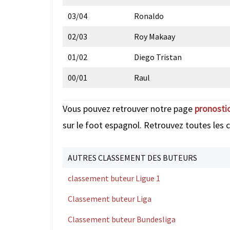
03/04
Ronaldo
02/03
Roy Makaay
01/02
Diego Tristan
00/01
Raul
Vous pouvez retrouver notre page
pronostic
sur le foot espagnol. Retrouvez toutes les
AUTRES CLASSEMENT DES BUTEURS
classement buteur Ligue 1
Classement buteur Liga
Classement buteur Bundesliga