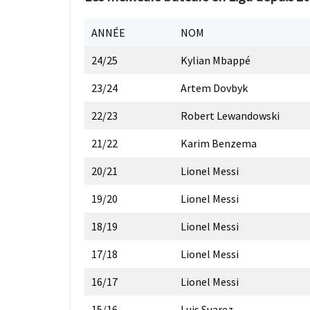
ANNÉE
NOM
24/25
Kylian Mbappé
23/24
Artem Dovbyk
22/23
Robert Lewandowski
21/22
Karim Benzema
20/21
Lionel Messi
19/20
Lionel Messi
18/19
Lionel Messi
17/18
Lionel Messi
16/17
Lionel Messi
15/16
Luis Suarez