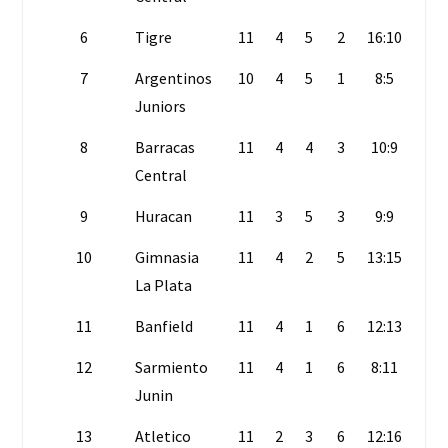
6
Tigre
11
4
5
2
16:10
17
7
Argentinos
10
4
5
1
8:5
17
Juniors
8
Barracas
11
4
4
3
10:9
16
Central
9
Huracan
11
3
5
3
9:9
14
10
Gimnasia
11
4
2
5
13:15
14
La Plata
11
Banfield
11
4
1
6
12:13
13
12
Sarmiento
11
4
1
6
8:11
13
Junin
13
Atletico
11
2
3
6
12:16
9