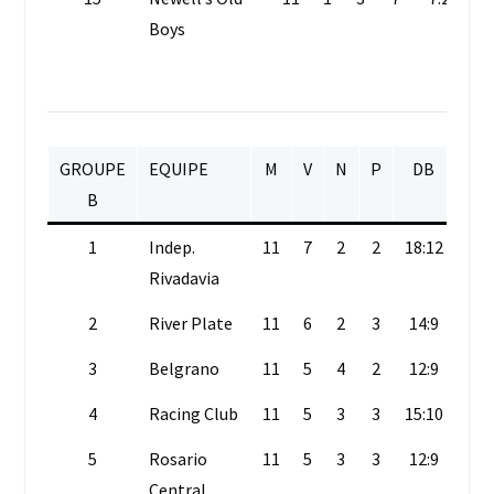
Boys
GROUPE
EQUIPE
M
V
N
P
DB
PT
B
1
Indep.
11
7
2
2
18:12
23
Rivadavia
2
River Plate
11
6
2
3
14:9
20
3
Belgrano
11
5
4
2
12:9
19
4
Racing Club
11
5
3
3
15:10
18
5
Rosario
11
5
3
3
12:9
18
Central