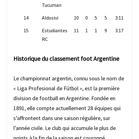
Tucuman
14
Aldosivi
10
0
5
5
3:11
5
15
Estudiantes
11
1
1
9
3:17
4
RC
Historique du classement foot Argentine
Le championnat argentin, connu sous le nom de
« Liga Profesional de Fútbol », est la première
division de football en Argentine. Fondée en
1891, elle compte actuellement 28 équipes qui
s’affrontent dans une saison régulière, sur
l’année civile. Le club qui accumule le plus de
points à la fin de la saison est couronné