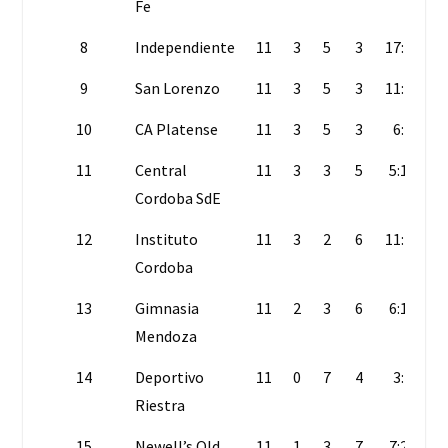
Fe
8
Independiente
11
3
5
3
17:15
9
San Lorenzo
11
3
5
3
11:12
10
CA Platense
11
3
5
3
6:7
11
Central
11
3
3
5
5:12
Cordoba SdE
12
Instituto
11
3
2
6
11:15
Cordoba
13
Gimnasia
11
2
3
6
6:13
Mendoza
14
Deportivo
11
0
7
4
3:7
Riestra
15
Newell’s Old
11
1
3
7
7:22