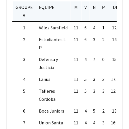
GROUPE
EQUIPE
M
V
N
P
DB
A
1
Vélez Sarsfield
11
6
4
1
12:6
2
Estudiantes L.
11
6
3
2
14:5
P.
3
Defensa y
11
4
7
0
15:8
Justicia
4
Lanus
11
5
3
3
17:14
5
Talleres
11
5
3
3
12:10
Cordoba
6
Boca Juniors
11
4
5
2
13:7
7
Union Santa
11
4
4
3
16:12