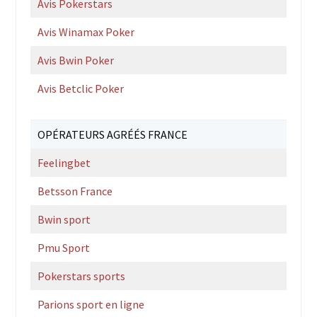
Avis Pokerstars
Avis Winamax Poker
Avis Bwin Poker
Avis Betclic Poker
OPÉRATEURS AGRÉÉS FRANCE
Feelingbet
Betsson France
Bwin sport
Pmu Sport
Pokerstars sports
Parions sport en ligne