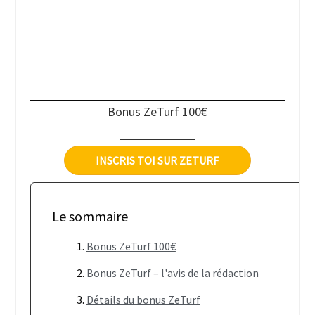
Bonus ZeTurf 100€
INSCRIS TOI SUR ZETURF
Le sommaire
Bonus ZeTurf 100€
Bonus ZeTurf – l'avis de la rédaction
Détails du bonus ZeTurf