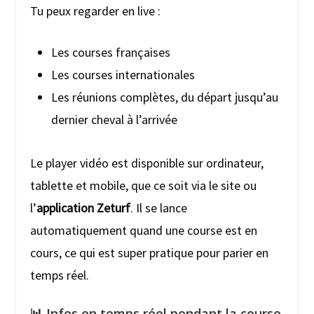
Tu peux regarder en live :
Les courses françaises
Les courses internationales
Les réunions complètes, du départ jusqu’au
dernier cheval à l’arrivée
Le player vidéo est disponible sur ordinateur,
tablette et mobile, que ce soit via le site ou
l’
application Zeturf
. Il se lance
automatiquement quand une course est en
cours, ce qui est super pratique pour parier en
temps réel.
📊 Infos en temps réel pendant la course