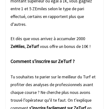
montant supérieur ou égal à 1€, vous gagnez
entre 1 et 5 ZEmiles selon le type de pari
effectué, certains en rapportent plus que
d’autres.
Et dès que vous arrivez à accumuler 2000
ZeMiles
,
ZeTurf
vous offre un bonus de 10€ !
Comment s’inscrire sur ZeTurf ?
Tu souhaites te parier sur le meilleur du Turf et
profiter des analyses de professionnels avant
chaque course ? Ne cherche plus nous avons
trouvé l’opérateur qu’il te faut. On t’explique
comment
s’inscrire facilement sur ZeTurf
en