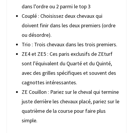
dans l’ordre ou 2 parmi le top 3
Couplé : Choisissez deux chevaux qui
doivent finir dans les deux premiers (ordre
ou désordre).
Trio : Trois chevaux dans les trois premiers.
ZE4 et ZE5 : Ces paris exclusifs de ZEturf
sont l’équivalent du Quarté et du Quinté,
avec des grilles spécifiques et souvent des
cagnottes intéressantes.
ZE Couillon : Pariez sur le cheval qui termine
juste derrière les chevaux placé, pariez sur le
quatrième de la course pour faire plus
simple.