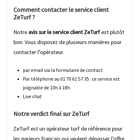
Comment contacter le service client
ZeTurf ?
Notre
avis sur le service client ZeTurf
est plutôt
bon. Vous disposez de plusieurs manières pour
contacter l’opérateur.
par email via la formulaire de contact
Par téléphone au 01 70 61 57 35 : ce service est
joignable de 10h à 18h
Live chat
Notre verdict final sur ZeTurf
ZeTurf est un opérateur turf de référence pour
les parieurs français qui veulent dépasser l’offre