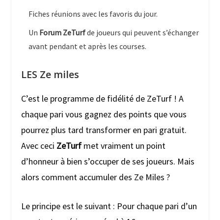
Fiches réunions avec les favoris du jour.
Un
Forum ZeTurf
de joueurs qui peuvent s’échanger
avant pendant et après les courses.
LES Ze miles
C’est le programme de fidélité de ZeTurf ! A
chaque pari vous gagnez des points que vous
pourrez plus tard transformer en pari gratuit.
Avec ceci
ZeTurf
met vraiment un point
d’honneur à bien s’occuper de ses joueurs. Mais
alors comment accumuler des Ze Miles ?
Le principe est le suivant : Pour chaque pari d’un