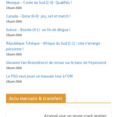
Mexique – Corée du Sud (1-0) : Qualifiés !
19 juin 2026
Canada – Qatar (6-0) : jeu, set et match !
19 juin 2026
Suisse – Bosnie (4-1) : un fin de dingue !
19 juin 2026
République Tchèque – Afrique du Sud (1-1) : cela n’arrange
personne !
19 juin 2026
Giovanni Van Bronckhorst de retour sur le banc de Feyenoord
18 juin 2026
Le PSG veut jouer un mauvais tour à l’OM
18 juin 2026
Actu mercato & transfert
Arsenal vise un jeune crack anglais