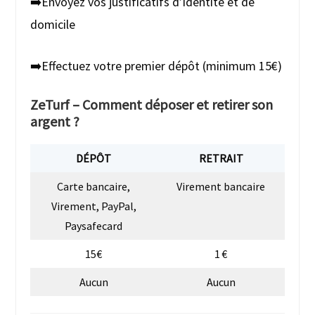
➡️Envoyez vos justificatifs d’identité et de
domicile
➡️Effectuez votre premier dépôt (minimum 15€)
ZeTurf – Comment déposer et retirer son
argent ?
DÉPÔT
RETRAIT
Carte bancaire,
Virement bancaire
Virement, PayPal,
Paysafecard
15€
1 €
Aucun
Aucun