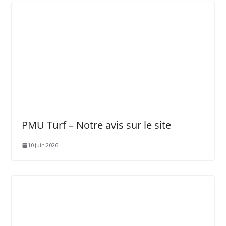
PMU Turf – Notre avis sur le site
10 juin 2026