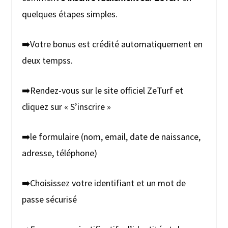
quelques étapes simples.
➡️Votre bonus est crédité automatiquement en
deux tempss.
➡️Rendez-vous sur le site officiel ZeTurf et
cliquez sur « S’inscrire »
➡️le formulaire (nom, email, date de naissance,
adresse, téléphone)
➡️Choisissez votre identifiant et un mot de
passe sécurisé