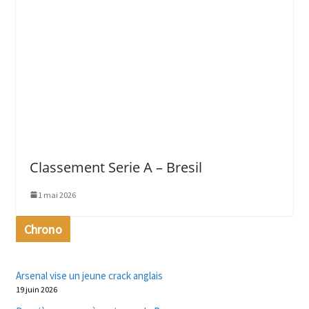
Classement Serie A – Bresil
1 mai 2026
Chrono
Arsenal vise un jeune crack anglais
19 juin 2026