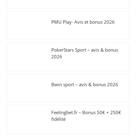
PMU Play- Avis et bonus 2026
PokerStars Sport – avis & bonus
2026
Bwin sport – avis & bonus 2026
Feelingbet.fr – Bonus 50€ + 250€
fidélité