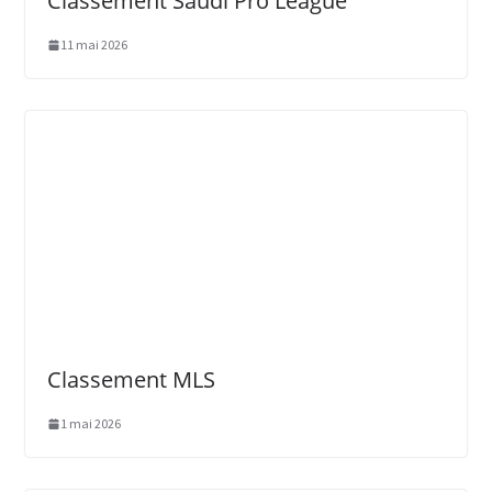
Classement Saudi Pro League
11 mai 2026
Classement MLS
1 mai 2026