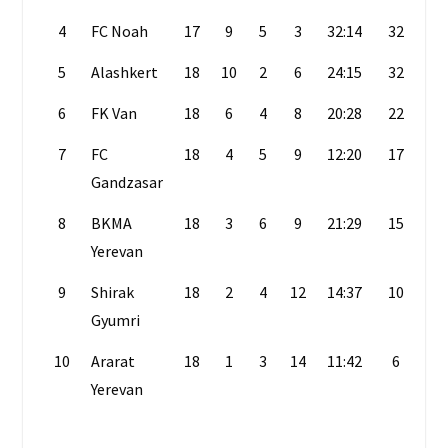
4
FC Noah
17
9
5
3
32:14
32
5
Alashkert
18
10
2
6
24:15
32
6
FK Van
18
6
4
8
20:28
22
7
FC
18
4
5
9
12:20
17
Gandzasar
8
BKMA
18
3
6
9
21:29
15
Yerevan
9
Shirak
18
2
4
12
14:37
10
Gyumri
10
Ararat
18
1
3
14
11:42
6
Yerevan