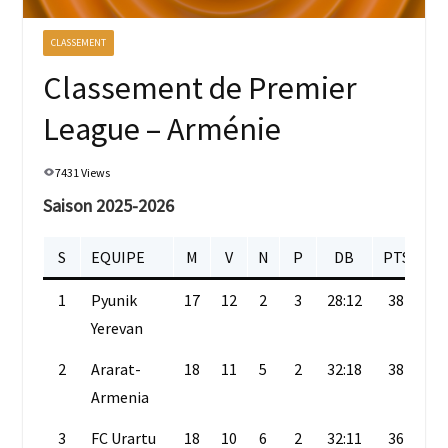
CLASSEMENT
Classement de Premier
League – Arménie
7431 Views
Saison 2025-2026
S
EQUIPE
M
V
N
P
DB
PTS
1
Pyunik
17
12
2
3
28:12
38
Yerevan
2
Ararat-
18
11
5
2
32:18
38
Armenia
3
FC Urartu
18
10
6
2
32:11
36