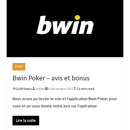
POKER
Bwin Poker – avis et bonus
2109 Views
Julien
4 décembre 2025
11 min read
Nous avons pu tester le site et l’application Bwin Poker pour
vous et on vous donne notre avis sur l’opérateur
Lire la suite