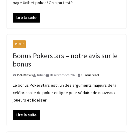
page Unibet poker ! On a pu testé
Lire la suite
POKER
Bonus Pokerstars – notre avis sur le
bonus
1599 Views
Julien
18 septembre 2025
10 min read
Le bonus PokerStars est l’un des arguments majeurs de la
célèbre salle de poker en ligne pour séduire de nouveaux
joueurs et fidéliser
Lire la suite