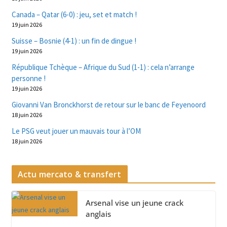
Canada – Qatar (6-0) : jeu, set et match !
19 juin 2026
Suisse – Bosnie (4-1) : un fin de dingue !
19 juin 2026
République Tchèque – Afrique du Sud (1-1) : cela n’arrange
personne !
19 juin 2026
Giovanni Van Bronckhorst de retour sur le banc de Feyenoord
18 juin 2026
Le PSG veut jouer un mauvais tour à l’OM
18 juin 2026
Actu mercato & transfert
Arsenal vise un jeune crack
anglais