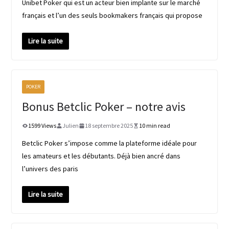
Unibet Poker qui est un acteur bien implante sur le marché
français et l’un des seuls bookmakers français qui propose
Lire la suite
POKER
Bonus Betclic Poker – notre avis
1599 Views
Julien
18 septembre 2025
10 min read
Betclic Poker s’impose comme la plateforme idéale pour
les amateurs et les débutants. Déjà bien ancré dans
l’univers des paris
Lire la suite