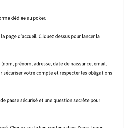
eforme dédiée au poker.
la page d’accueil. Cliquez dessus pour lancer la
s (nom, prénom, adresse, date de naissance, email,
r sécuriser votre compte et respecter les obligations
 de passe sécurisé et une question secrète pour
yé. Cliquez sur le lien contenu dans l’email pour