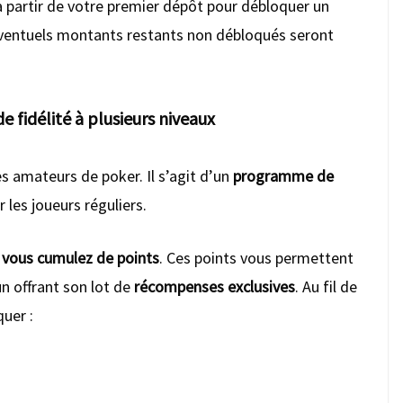
 partir de votre premier dépôt pour débloquer un
éventuels montants restants non débloqués seront
 fidélité à plusieurs niveaux
es amateurs de poker. Il s’agit d’un
programme de
les joueurs réguliers.
s vous cumulez de points
. Ces points vous permettent
cun offrant son lot de
récompenses exclusives
. Au fil de
uer :