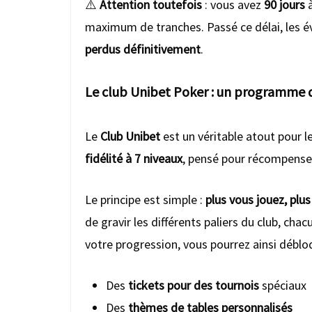
⚠️
Attention toutefois
: vous avez
90 jours
à
maximum de tranches. Passé ce délai, les 
perdus définitivement
.
Le club Unibet Poker : un programme de
Le
Club Unibet
est un véritable atout pour l
fidélité à 7 niveaux
, pensé pour récompenser 
Le principe est simple :
plus vous jouez, plu
de gravir les différents paliers du club, cha
votre progression, vous pourrez ainsi débloq
Des
tickets pour des tournois
spéciaux
Des
thèmes de tables personnalisés