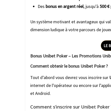
Des
bonus en argent réel
, jusqu’à
500 € 
Un système motivant et avantageux qui valor
dimension ludique à votre parcours de joueu
LE 
Bonus Unibet Poker – Les Promotions Unib
Comment obtenir le bonus Unibet Poker ?
Tout d’abord vous devrez vous inscrire sur
internet de l’opérateur ou encore sur l’appl
et Android.
Comment s’inscrire sur Unibet Poker 