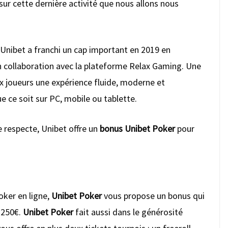
sur cette dernière activité que nous allons nous
 Unibet a franchi un cap important en 2019 en
en collaboration avec la plateforme Relax Gaming. Une
ux joueurs une expérience fluide, moderne et
e ce soit sur PC, mobile ou tablette.
 respecte, Unibet offre un
bonus Unibet Poker
pour
oker en ligne,
Unibet Poker
vous propose un bonus qui
 250€.
Unibet Poker
fait aussi dans le générosité