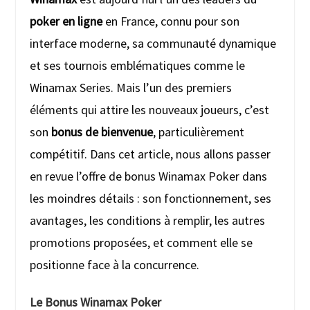
poker en ligne
en France, connu pour son
interface moderne, sa communauté dynamique
et ses tournois emblématiques comme le
Winamax Series. Mais l’un des premiers
éléments qui attire les nouveaux joueurs, c’est
son
bonus de bienvenue
, particulièrement
compétitif. Dans cet article, nous allons passer
en revue l’offre de bonus Winamax Poker dans
les moindres détails : son fonctionnement, ses
avantages, les conditions à remplir, les autres
promotions proposées, et comment elle se
positionne face à la concurrence.
Le Bonus Winamax Poker