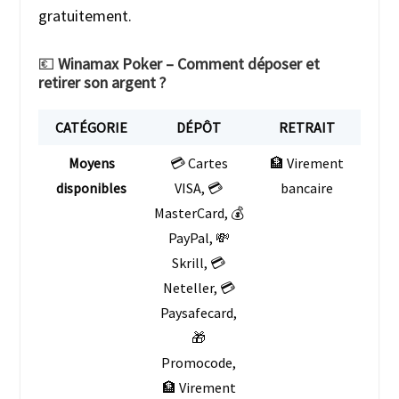
gratuitement.
💶
Winamax Poker – Comment déposer et
retirer son argent ?
CATÉGORIE
DÉPÔT
RETRAIT
Moyens
💳 Cartes
🏦 Virement
disponibles
VISA, 💳
bancaire
MasterCard, 💰
PayPal, 💸
Skrill, 💳
Neteller, 💳
Paysafecard,
🎁
Promocode,
🏦 Virement