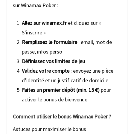
sur Winamax Poker :
Allez sur winamax.fr
et cliquez sur «
S’inscrire »
Remplissez le formulaire
: email, mot de
passe, infos perso
Définissez vos limites de jeu
Validez votre compte
: envoyez une pièce
d’identité et un justificatif de domicile
Faites un premier dépôt (min. 15 €)
pour
activer le bonus de bienvenue
Comment utiliser le bonus Winamax Poker ?
Astuces pour maximiser le bonus