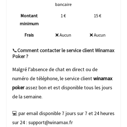
bancaire
Montant
1 €
15 €
minimum
Frais
❌ Aucun
❌ Aucun
📞
Comment contacter le service client Winamax
Poker ?
Malgré l’absence de chat en direct ou de
numéro de téléphone, le service client
winamax
poker
assez bon et est disponible tous les jours
de la semaine.
💻 par email disponible 7 jours sur 7 et 24 heures
sur 24 : support@winamax.fr