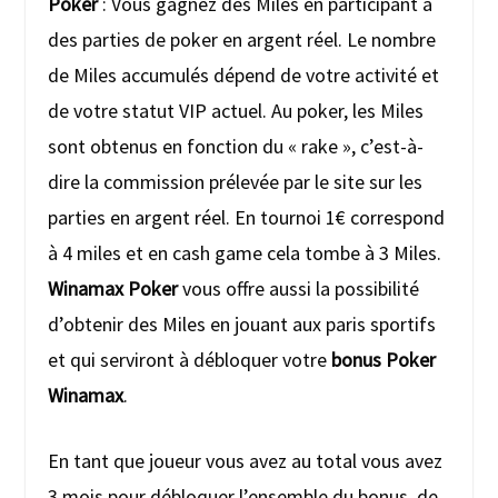
Poker
: Vous gagnez des Miles en participant à
des parties de poker en argent réel. Le nombre
de Miles accumulés dépend de votre activité et
de votre statut VIP actuel. Au poker, les Miles
sont obtenus en fonction du « rake », c’est-à-
dire la commission prélevée par le site sur les
parties en argent réel. En tournoi 1€ correspond
à 4 miles et en cash game cela tombe à 3 Miles.
Winamax Poker
vous offre aussi la possibilité
d’obtenir des Miles en jouant aux paris sportifs
et qui serviront à débloquer votre
bonus Poker
Winamax
.
En tant que joueur vous avez au total vous avez
3 mois pour débloquer l’ensemble du bonus, de