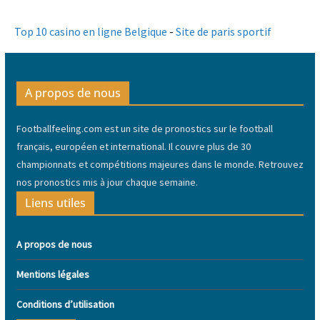
Top 10 casino en ligne Belgique
-
Site de paris sportif
A propos de nous
Footballfeeling.com est un site de pronostics sur le football
français, européen et international. Il couvre plus de 30
championnats et compétitions majeures dans le monde. Retrouvez
nos pronostics mis à jour chaque semaine.
Liens utiles
A propos de nous
Mentions légales
Conditions d’utilisation