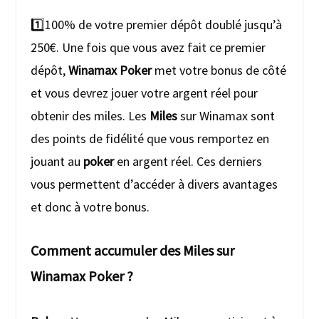
1️⃣100% de votre premier dépôt doublé jusqu’à
250€. Une fois que vous avez fait ce premier
dépôt,
Winamax Poker
met votre bonus de côté
et vous devrez jouer votre argent réel pour
obtenir des miles. ​Les
Miles
sur Winamax sont
des points de fidélité que vous remportez en
jouant au
poker
en argent réel. Ces derniers
vous permettent d’accéder à divers avantages
et donc à votre bonus.
Comment accumuler des Miles sur
Winamax Poker ?