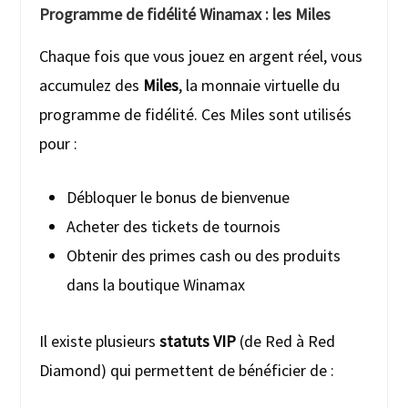
Programme de fidélité Winamax : les Miles
Chaque fois que vous jouez en argent réel, vous
accumulez des
Miles
, la monnaie virtuelle du
programme de fidélité. Ces Miles sont utilisés
pour :
Débloquer le bonus de bienvenue
Acheter des tickets de tournois
Obtenir des primes cash ou des produits
dans la boutique Winamax
Il existe plusieurs
statuts VIP
(de Red à Red
Diamond) qui permettent de bénéficier de :