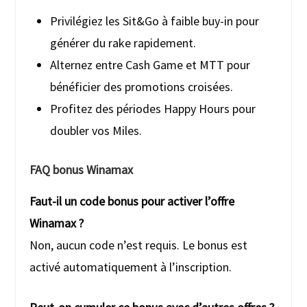
Privilégiez les Sit&Go à faible buy-in pour
générer du rake rapidement.
Alternez entre Cash Game et MTT pour
bénéficier des promotions croisées.
Profitez des périodes Happy Hours pour
doubler vos Miles.
FAQ bonus Winamax
Faut-il un code bonus pour activer l’offre
Winamax ?
Non, aucun code n’est requis. Le bonus est
activé automatiquement à l’inscription.