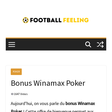
Skip
to
content
Footballfeeling
–
100%
Actu
foot
et
mercato
POKER
Bonus Winamax Poker
1647 Views
Aujourd’hui, on vous parle du
bonus Winamax
Poker
! Cette offre de bienvenue permet aux