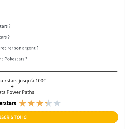
tars ?
ars ?
etirer son argent ?
nt Pokestars ?
erstars jusqu’à 100€
+
ets Power Paths
★
★
★
★
★
erstars
NSCRIS TOI ICI