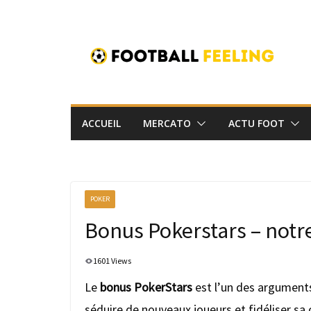
Skip
to
content
Footballfeeling
–
100%
Actu
foot
ACCUEIL
MERCATO
ACTU FOOT
et
mercato
POKER
Bonus Pokerstars – notre
1601 Views
Le
bonus PokerStars
est l’un des arguments
séduire de nouveaux joueurs et fidéliser sa