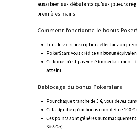
aussi bien aux débutants qu’aux joueurs régul
premières mains.
Comment fonctionne le bonus PokerS
Lors de votre inscription, effectuez un prem
PokerStars vous crédite un
bonus
équivalen
Ce bonus n’est pas versé immédiatement : il
atteint.
Déblocage du bonus Pokerstars
Pour chaque tranche de 5 €, vous devez cum
Cela signifie qu’un bonus complet de 100 € 
Ces points sont générés automatiquement d
Sit&Go).