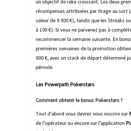
un objectif de rake croissant. Les deux pre
récompenses attribuées par tirage au sort (
valeur de 9 300 €), tandis que les Streaks s
à 100 €). Si vous ne parvenez pas à complét
recommencer la semaine suivante. En bonus, 
premières semaines de la promotion obtienn
000 €, avec un stack de départ déterminé p
période.
Les Powerpath Pokerstars
Comment obtenir le bonus Pokerstars ?
Tout d’abord vous devrez vous inscrire sur
de l’opérateur ou encore sur l’application
Po