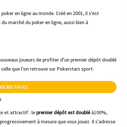
e poker en ligne au monde. Créé en 2001, il s’est
du marché du poker en ligne, aussi bien à
nouveaux joueurs de profiter d’un premier dépôt doublé
e celle que l’on retrouve sur Pokerstars sport.
NSCRIS TOI ICI
s
e et attractif : le
premier dépôt est doublé
à100%,
progressivement à mesure que vous jouez. Il s’adresse