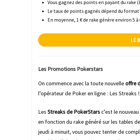
Vous gagnez des points en payant du rake (
Le taux de points gagnés dépend du format
En moyenne, 1 € de rake génère environ 5 à 
LE 
Les Promotions Pokerstars
On commence avec la toute nouvelle
offre
l’opérateur de Poker en ligne : Les Streaks !
Les
Streaks de PokerStars
c’est le nouvea
en fonction du rake généré sur les tables d
jeudi à minuit, vous pouvez tenter de compl