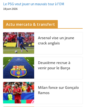
Le PSG veut jouer un mauvais tour à l’OM
18 juin 2026
Actu mercato & transfert
Arsenal vise un jeune
crack anglais
Deuxième recrue à
venir pour le Barça
Milan fonce sur Gonçalo
Ramos