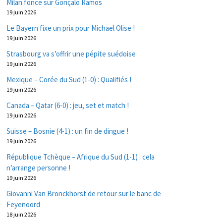
Milan fonce sur Gonçalo Ramos
19 juin 2026
Le Bayern fixe un prix pour Michael Olise !
19 juin 2026
Strasbourg va s’offrir une pépite suédoise
19 juin 2026
Mexique – Corée du Sud (1-0) : Qualifiés !
19 juin 2026
Canada – Qatar (6-0) : jeu, set et match !
19 juin 2026
Suisse – Bosnie (4-1) : un fin de dingue !
19 juin 2026
République Tchèque – Afrique du Sud (1-1) : cela
n’arrange personne !
19 juin 2026
Giovanni Van Bronckhorst de retour sur le banc de
Feyenoord
18 juin 2026