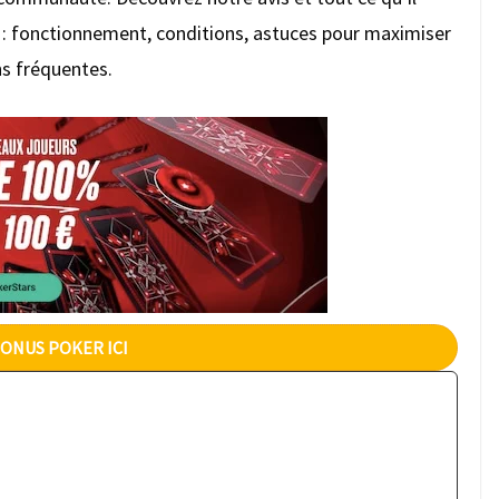
: fonctionnement, conditions, astuces pour maximiser
ns fréquentes.
BONUS POKER ICI