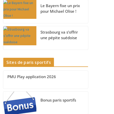
Le Bayern fixe un prix
pour Michael Olise !
Strasbourg va s’offrir
une pépite suédoise
Sites de paris sportifs
PMU Play application 2026
Bonus paris sportifs