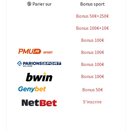
🔞 Parier sur
Bonus sport
Bonus 50€+250€
Bonus 100€+10€
Bonus 100€
Bonus 100€
Bonus 100€
Bonus 100€
Bonus 50€
S’inscrire