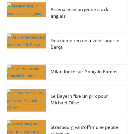
Arsenal vise un jeune crack
anglais
Deuxième recrue à venir pour le
Barça
Milan fonce sur Gonçalo Ramos
Le Bayern fixe un prix pour
Michael Olise !
Strasbourg va s’offrir une pépite
suédoise