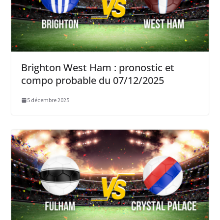
Brighton West Ham : pronostic et
compo probable du 07/12/2025
5 décembre 2025