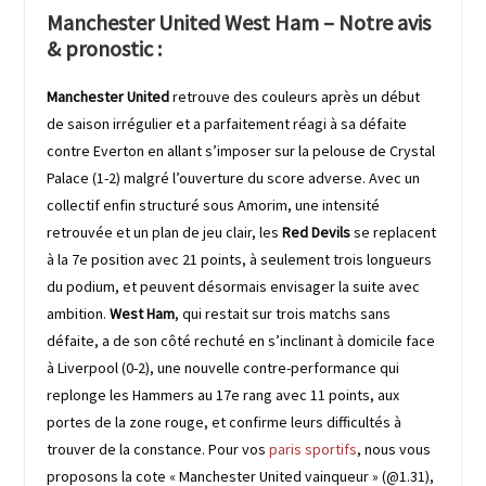
Manchester United West Ham
– Notre avis
& pronostic :
Manchester United
retrouve des couleurs après un début
de saison irrégulier et a parfaitement réagi à sa défaite
contre Everton en allant s’imposer sur la pelouse de Crystal
Palace (1-2) malgré l’ouverture du score adverse. Avec un
collectif enfin structuré sous Amorim, une intensité
retrouvée et un plan de jeu clair, les
Red Devils
se replacent
à la 7e position avec 21 points, à seulement trois longueurs
du podium, et peuvent désormais envisager la suite avec
ambition.
West
Ham
, qui restait sur trois matchs sans
défaite, a de son côté rechuté en s’inclinant à domicile face
à Liverpool (0-2), une nouvelle contre-performance qui
replonge les Hammers au 17e rang avec 11 points, aux
portes de la zone rouge, et confirme leurs difficultés à
trouver de la constance. Pour vos
paris sportifs
, nous vous
proposons la cote « Manchester United vainqueur » (@1.31),