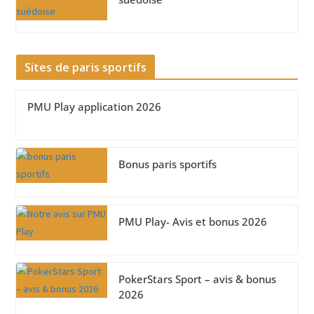
Sites de paris sportifs
PMU Play application 2026
Bonus paris sportifs
PMU Play- Avis et bonus 2026
PokerStars Sport – avis & bonus
2026