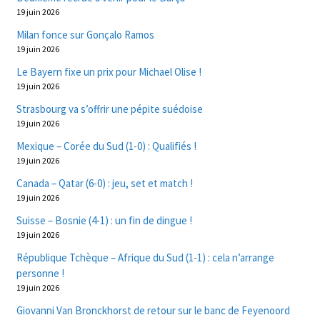
19 juin 2026
Milan fonce sur Gonçalo Ramos
19 juin 2026
Le Bayern fixe un prix pour Michael Olise !
19 juin 2026
Strasbourg va s’offrir une pépite suédoise
19 juin 2026
Mexique – Corée du Sud (1-0) : Qualifiés !
19 juin 2026
Canada – Qatar (6-0) : jeu, set et match !
19 juin 2026
Suisse – Bosnie (4-1) : un fin de dingue !
19 juin 2026
République Tchèque – Afrique du Sud (1-1) : cela n’arrange
personne !
19 juin 2026
Giovanni Van Bronckhorst de retour sur le banc de Feyenoord