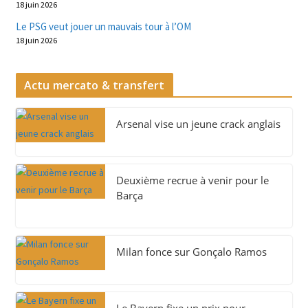
18 juin 2026
Le PSG veut jouer un mauvais tour à l’OM
18 juin 2026
Actu mercato & transfert
Arsenal vise un jeune crack anglais
Deuxième recrue à venir pour le
Barça
Milan fonce sur Gonçalo Ramos