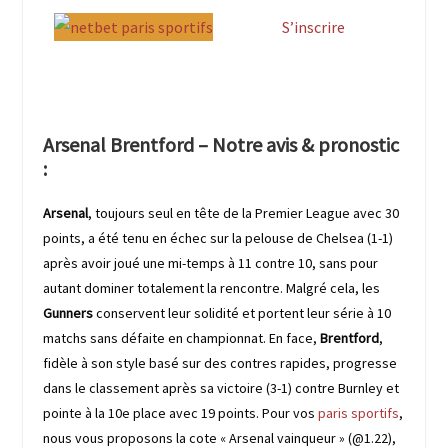
S’inscrire
Arsenal Brentford
– Notre avis & pronostic
:
Arsenal
, toujours seul en tête de la Premier League avec 30
points, a été tenu en échec sur la pelouse de Chelsea (1-1)
après avoir joué une mi-temps à 11 contre 10, sans pour
autant dominer totalement la rencontre. Malgré cela, les
Gunners
conservent leur solidité et portent leur série à 10
matchs sans défaite en championnat. En face,
Brentford
,
fidèle à son style basé sur des contres rapides, progresse
dans le classement après sa victoire (3-1) contre Burnley et
pointe à la 10e place avec 19 points. Pour vos
paris sportifs
,
nous vous proposons la cote « Arsenal vainqueur » (@1.22),