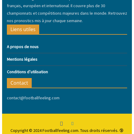
français, européen et international. Il couvre plus de 30
championnats et compétitions majeures dans le monde. Retrouvez
nos pronostics mis à jour chaque semaine.
Liens utiles
A propos de nous
Mentions légales
Conditions d’utilisation
Contact
contact@footballfeeling.com
Copyright © 2024 Footballfeeling.com. Tous droits réservés. 🔞