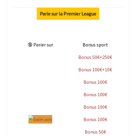
Parie sur la Premier League
🔞 Parier sur
Bonus sport
Bonus 50€+250€
Bonus 100€+10€
Bonus 100€
Bonus 100€
Bonus 100€
Bonus 100€
Bonus 50€