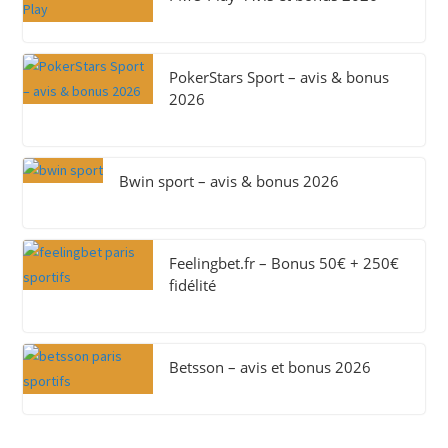
PokerStars Sport – avis & bonus
2026
Bwin sport – avis & bonus 2026
Feelingbet.fr – Bonus 50€ + 250€
fidélité
Betsson – avis et bonus 2026