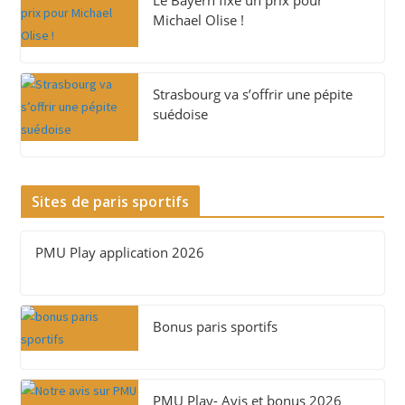
Le Bayern fixe un prix pour
Michael Olise !
Strasbourg va s’offrir une pépite
suédoise
Sites de paris sportifs
PMU Play application 2026
Bonus paris sportifs
PMU Play- Avis et bonus 2026