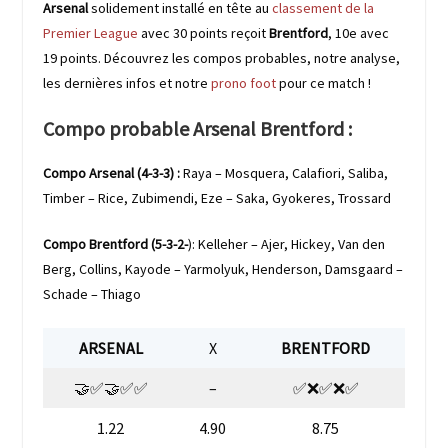
Arsenal
solidement installé en tête au
classement de la
Premier League
avec 30 points reçoit
Brentford
, 10e avec
19 points. Découvrez les compos probables, notre analyse,
les dernières infos et notre
prono foot
pour ce match !
Compo probable Arsenal Brentford :
Compo Arsenal (4-3-3) :
Raya – Mosquera, Calafiori, Saliba,
Timber – Rice, Zubimendi, Eze – Saka, Gyokeres, Trossard
Compo
Brentford
(5-3-2-
): Kelleher – Ajer, Hickey, Van den
Berg, Collins, Kayode – Yarmolyuk, Henderson, Damsgaard –
Schade – Thiago
ARSENAL
X
BRENTFORD
🤝✅🤝✅✅
–
✅❌✅❌✅
1.22
4.90
8.75