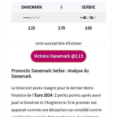
DANEMARK
X
SERBIE
➖➖✅✅✅
➖❌✅❌✅
2.15
3.70
3.05
cote susceptible d’évoluer
Victoire D
anemark
@2.15
Pronostic Danemark Serbie : Analyse du
Danemark
Le bilan est assez maigre pour le dernier demi-
finaliste de l’
Euro 2024
: 2 petits points après avoir
joué la Slovénie et l’Angleterre. Si le premier nul
apparait comme une déception car concédé contre
une Slovénie censée être en dessous, le point pris