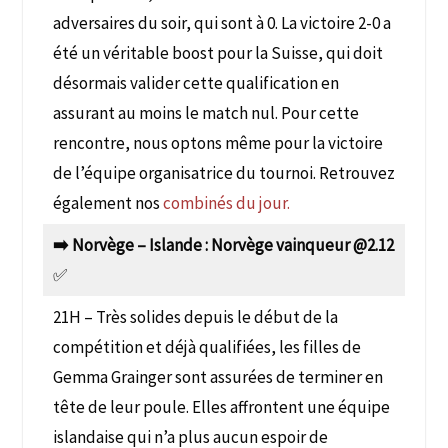
adversaires du soir, qui sont à 0. La victoire 2-0 a
été un véritable boost pour la Suisse, qui doit
désormais valider cette qualification en
assurant au moins le match nul. Pour cette
rencontre, nous optons même pour la victoire
de l’équipe organisatrice du tournoi. Retrouvez
également nos
combinés du jour.
➡️ Norvège – Islande : Norvège vainqueur @2.12
✅
21H – Très solides depuis le début de la
compétition et déjà qualifiées, les filles de
Gemma Grainger sont assurées de terminer en
tête de leur poule. Elles affrontent une équipe
islandaise qui n’a plus aucun espoir de