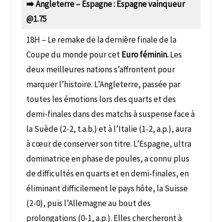
➡️ Angleterre – Espagne : Espagne vainqueur
@1.75
18H – Le remake de la dernière finale de la
Coupe du monde pour cet
Euro féminin.
Les
deux meilleures nations s’affrontent pour
marquer l’histoire. L’Angleterre, passée par
toutes les émotions lors des quarts et des
demi-finales dans des matchs à suspense face à
la Suède (2-2, t.a.b.) et à l’Italie (1-2, a.p.), aura
à cœur de conserver son titre. L’Espagne, ultra
dominatrice en phase de poules, a connu plus
de difficultés en quarts et en demi-finales, en
éliminant difficilement le pays hôte, la Suisse
(2-0), puis l’Allemagne au bout des
prolongations (0-1, a.p.). Elles chercheront à