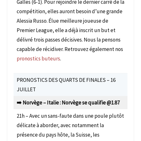
Galles (6-1). Pour rejoindre le dernier carré de la
compétition, elles auront besoin d’une grande
Alessia Russo. Élue meilleure joueuse de
Premier League, elle a déjà inscrit un but et
délivré trois passes décisives. Nous la pensons
capable de récidiver. Retrouvez également nos
pronostics buteurs
.
PRONOSTICS DES QUARTS DE FINALES – 16
JUILLET
➡️ Norvège – Italie : Norvège se qualifie @1.87
21h – Avec un sans-faute dans une poule plutôt
délicate à aborder, avec notamment la
présence du pays hôte, la Suisse, les