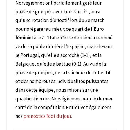
Norvégiennes ont parfaitement géré leur
phase de groupes avec trois succès, ainsi
qu’une rotation d’effectif lors du 3e match
pour préparer au mieux ce quart de l’
Euro
féminin
face à l’Italie. Cette dernière a terminé
2e de sa poule derrière l’Espagne, mais devant
le Portugal, qu’elle a accroché (1-1), et la
Belgique, qu’elle a battue (0-1). Au vu de la
phase de groupes, de la fraîcheur de l’effectif
et des nombreuses individualités puissantes
dans cette équipe, nous misons sur une
qualification des Norvégiennes pour le dernier
carré de la compétition. Retrouvez également
nos
pronostics foot du jour.