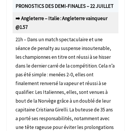
PRONOSTICS DES DEMI-FINALES – 22 JUILLET
➡️ Angleterre – Italie :
Angleterre vainqueur
@1.57
21h – Dans un match spectaculaire et une
séance de penalty au suspense insoutenable,
les championnes en titre ont réussi à se hisser
dans le dernier carré de la compétition. Cela n’a
pas été simple : menées 2-0, elles ont
finalement renversé la vapeur et réussi à se
qualifier. Les Italiennes, elles, sont venues à
bout de la Norvège grâce à un doublé de leur
capitaine Cristiana Girelli. La buteuse de 35 ans
a porté ses responsabilités, notamment avec
une tête rageuse pour éviter les prolongations