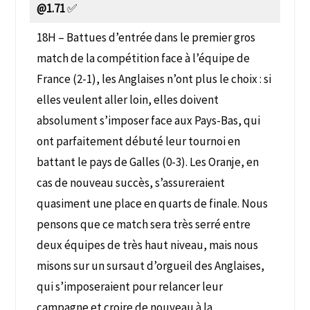
@1.71
✅
18H – Battues d’entrée dans le premier gros
match de la compétition face à l’équipe de
France (2-1), les Anglaises n’ont plus le choix : si
elles veulent aller loin, elles doivent
absolument s’imposer face aux Pays-Bas, qui
ont parfaitement débuté leur tournoi en
battant le pays de Galles (0-3). Les Oranje, en
cas de nouveau succès, s’assureraient
quasiment une place en quarts de finale. Nous
pensons que ce match sera très serré entre
deux équipes de très haut niveau, mais nous
misons sur un sursaut d’orgueil des Anglaises,
qui s’imposeraient pour relancer leur
campagne et croire de nouveau à la