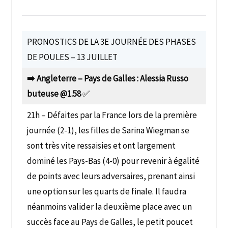
PRONOSTICS DE LA 3E JOURNÉE DES PHASES
DE POULES – 13 JUILLET
➡️ Angleterre – Pays de Galles : Alessia Russo
buteuse @1.58
✅
21h – Défaites par la France lors de la première
journée (2-1), les filles de Sarina Wiegman se
sont très vite ressaisies et ont largement
dominé les Pays-Bas (4-0) pour revenir à égalité
de points avec leurs adversaires, prenant ainsi
une option sur les quarts de finale. Il faudra
néanmoins valider la deuxième place avec un
succès face au Pays de Galles, le petit poucet