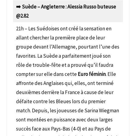
➡️ Suède – Angleterre : Alessia Russo buteuse
@2.82
21h – Les Suédoises ont créé la sensation en
allant chercher la première place de leur
groupe devant l’Allemagne, pourtant l’une des
favorites. La Suède a parfaitement joué son
rôle de trouble-fête et a prouvé qu’il faudra
compter sur elle dans cette
Euro féminin
. Elle
affronte des Anglaises qui, elles, ont terminé
deuxièmes derrière la France à cause de leur
défaite contre les Bleues lors du premier
match. Depuis, les joueuses de Sarina Wiegman
sont montées en puissance avec deux larges
succès face aux Pays-Bas (4-0) et au Pays de