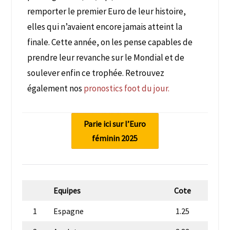
remporter le premier Euro de leur histoire,
elles qui n’avaient encore jamais atteint la
finale. Cette année, on les pense capables de
prendre leur revanche sur le Mondial et de
soulever enfin ce trophée. Retrouvez
également nos
pronostics foot du jour.
Parie ici sur l’Euro
féminin 2025
Equipes
Cote
1
Espagne
1.25