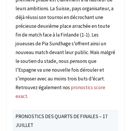
leurs ambitions. La Suisse, pays organisateur, a
déjà réussi son tournoi en décrochant une
précieuse deuxième place arrachée en toute
fin de match face à la Finlande (1-1). Les
joueuses de Pia Sundhage s’offrent ainsi un
nouveau match devant leur public. Mais malgré
le soutien du stade, nous pensons que
l’Espagne va une nouvelle fois dérouler et
s’imposer avec au moins trois buts d’écart.
Retrouvez également nos
pronostics score
exact
.
PRONOSTICS DES QUARTS DE FINALES – 17
JUILLET