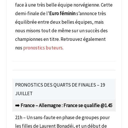
face à une très belle équipe norvégienne. Cette
demi-finale de l’
Euro féminin
s’annonce très
équilibrée entre deux belles équipes, mais
nous misons tout de même sur un succès des
championnes en titre. Retrouvez également
nos
pronostics buteurs
.
PRONOSTICS DES QUARTS DE FINALES – 19
JUILLET
➡️ France – Allemagne : France se qualifie @1.45
21h – Un sans-faute en phase de groupes pour
les filles de Laurent Bonadéi, et un début de