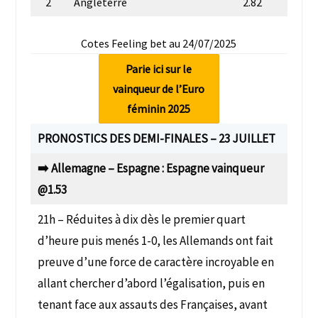
2
Angleterre
2.82
Cotes Feeling bet au 24/07/2025
Parie ici sur le
vainqueur de l’Euro
féminin 2025
PRONOSTICS DES DEMI-FINALES – 23 JUILLET
➡️ Allemagne – Espagne : Espagne vainqueur
@1.53
21h – Réduites à dix dès le premier quart
d’heure puis menés 1-0, les Allemands ont fait
preuve d’une force de caractère incroyable en
allant chercher d’abord l’égalisation, puis en
tenant face aux assauts des Françaises, avant