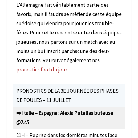
L’Allemagne fait véritablement partie des
favoris, mais il faudra se méfier de cette équipe
suédoise qui viendra pour jouer les trouble-
fêtes. Pour cette rencontre entre deux équipes
joueuses, nous partons sur un match avec au
moins un but inscrit par chacune des deux
formations. Retrouvez également nos
pronostics foot du jour.
PRONOSTICS DE LA 3E JOURNÉE DES PHASES
DE POULES – 11 JUILLET
➡️ Italie – Espagne : Alexia Putellas buteuse
@2.45
21H – Reprise dans les dernières minutes face