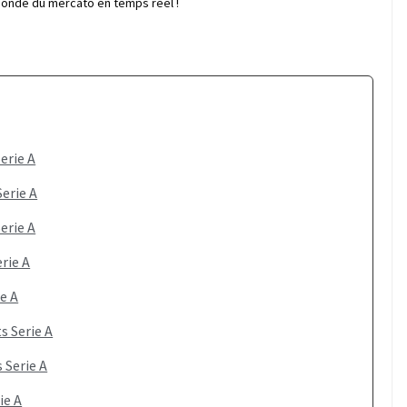
 monde du mercato en temps réel !
erie A
Serie A
erie A
erie A
e A
s Serie A
 Serie A
ie A