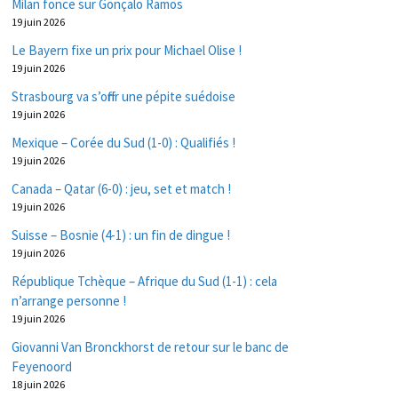
Milan fonce sur Gonçalo Ramos
19 juin 2026
Le Bayern fixe un prix pour Michael Olise !
19 juin 2026
Strasbourg va s’offrir une pépite suédoise
19 juin 2026
Mexique – Corée du Sud (1-0) : Qualifiés !
19 juin 2026
Canada – Qatar (6-0) : jeu, set et match !
19 juin 2026
Suisse – Bosnie (4-1) : un fin de dingue !
19 juin 2026
République Tchèque – Afrique du Sud (1-1) : cela
n’arrange personne !
19 juin 2026
Giovanni Van Bronckhorst de retour sur le banc de
Feyenoord
18 juin 2026