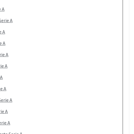
e A
Serie A
e A
e A
rie A
ie A
 A
ie A
Serie A
ie A
erie A