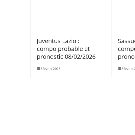
Juventus Lazio :
Sassuo
compo probable et
compo
pronostic 08/02/2026
prono
5 février 2026
5 février