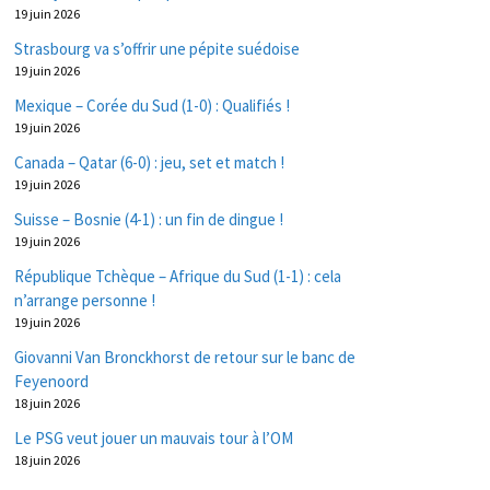
19 juin 2026
Strasbourg va s’offrir une pépite suédoise
19 juin 2026
Mexique – Corée du Sud (1-0) : Qualifiés !
19 juin 2026
Canada – Qatar (6-0) : jeu, set et match !
19 juin 2026
Suisse – Bosnie (4-1) : un fin de dingue !
19 juin 2026
République Tchèque – Afrique du Sud (1-1) : cela
n’arrange personne !
19 juin 2026
Giovanni Van Bronckhorst de retour sur le banc de
Feyenoord
18 juin 2026
Le PSG veut jouer un mauvais tour à l’OM
18 juin 2026