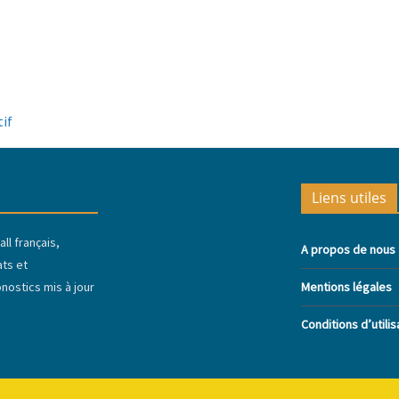
tif
Liens utiles
ll français,
A propos de nous
ats et
ostics mis à jour
Mentions légales
Conditions d’utilis