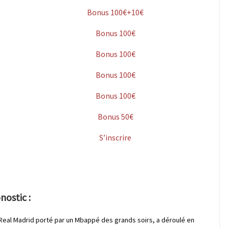
Bonus 100€+10€
Bonus 100€
Bonus 100€
Bonus 100€
Bonus 100€
Bonus 50€
S’inscrire
nostic :
e Real Madrid porté par un Mbappé des grands soirs, a déroulé en