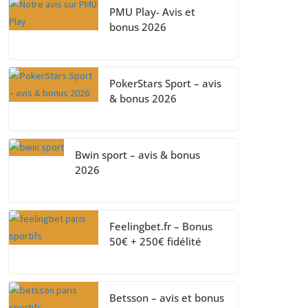
PMU Play- Avis et
bonus 2026
PokerStars Sport – avis
& bonus 2026
Bwin sport – avis & bonus
2026
Feelingbet.fr – Bonus
50€ + 250€ fidélité
Betsson – avis et bonus