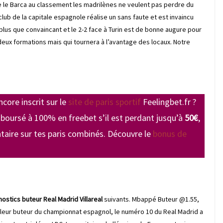
 le Barca au classement les madrilènes ne veulent pas perdre du
club de la capitale espagnole réalise un sans faute et est invaincu
t plus que convaincant et le 2-2 face à Turin est de bonne augure pour
 deux formations mais qui tournera à l’avantage des locaux. Notre
ncore inscrit sur le
site de paris sportif
Feelingbet.fr ?
boursé à 100% en freebet s’il est perdant jusqu’à
50€
,
taire sur tes paris combinés. Découvre le
bonus de
ostics buteur Real Madrid Villareal
suivants. Mbappé Buteur @1.55,
lleur buteur du championnat espagnol, le numéro 10 du Real Madrid a