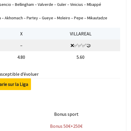
Asencio – Bellingham – Valverde – Guler – Vinicius – Mbappé
ona – Akhomach – Partey – Gueye – Moleiro – Pepe – Mikautadze
X
VILLAREAL
–
❌✅✅✅🤝
4.80
5.60
usceptible d’évoluer
arie sur la Liga
Bonus sport
Bonus 50€+250€