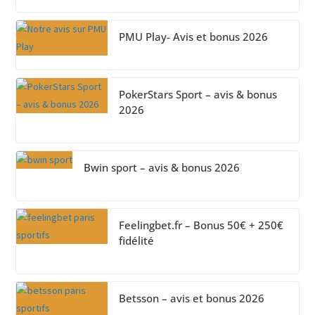
PMU Play- Avis et bonus 2026
PokerStars Sport – avis & bonus
2026
Bwin sport – avis & bonus 2026
Feelingbet.fr – Bonus 50€ + 250€
fidélité
Betsson – avis et bonus 2026