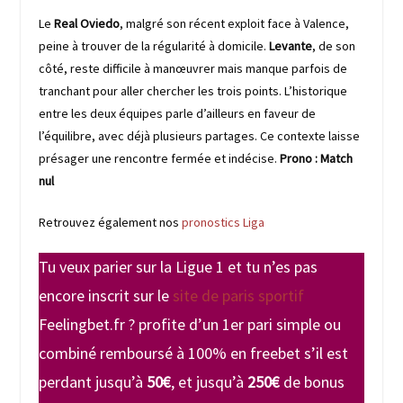
Le
Real Oviedo
, malgré son récent exploit face à Valence,
peine à trouver de la régularité à domicile.
Levante
, de son
côté, reste difficile à manœuvrer mais manque parfois de
tranchant pour aller chercher les trois points. L’historique
entre les deux équipes parle d’ailleurs en faveur de
l’équilibre, avec déjà plusieurs partages. Ce contexte laisse
présager une rencontre fermée et indécise.
Prono : Match
nul
Retrouvez également nos
pronostics Liga
Tu veux parier sur la Ligue 1 et tu n’es pas
encore inscrit sur le
site de paris sportif
Feelingbet.fr ? profite d’un 1er pari simple ou
combiné remboursé à 100% en freebet s’il est
perdant jusqu’à
50€
, et jusqu’à
250€
de bonus