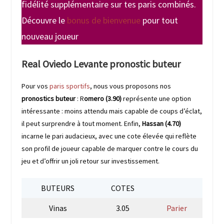
fidélité supplémentaire sur tes paris combinés.
Découvre le
bonus de bienvenue
pour tout
nouveau joueur
Real Oviedo Levante pronostic buteur
Pour vos
paris sportifs
, nous vous proposons nos
pronostics buteur
: R
omero (3.90)
représente une option
intéressante : moins attendu mais capable de coups d’éclat,
il peut surprendre à tout moment. Enfin,
Hassan (4.70)
incarne le pari audacieux, avec une cote élevée qui reflète
son profil de joueur capable de marquer contre le cours du
jeu et d’offrir un joli retour sur investissement.
BUTEURS
COTES
Vinas
3.05
Parier