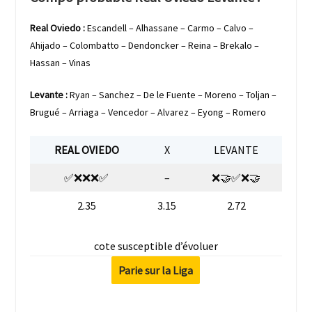
Real Oviedo
:
Escandell – Alhassane – Carmo – Calvo –
Ahijado – Colombatto – Dendoncker – Reina – Brekalo –
Hassan – Vinas
Levante :
Ryan – Sanchez – De le Fuente – Moreno – Toljan –
Brugué – Arriaga – Vencedor – Alvarez – Eyong – Romero
REAL OVIEDO
X
LEVANTE
✅❌❌❌✅
–
❌🤝✅❌🤝
2.35
3.15
2.72
cote susceptible d’évoluer
Parie sur la Liga