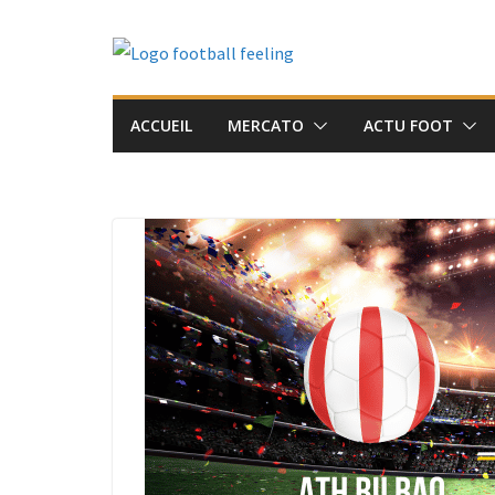
Skip
to
Footballfeeling
–
content
100%
ACCUEIL
MERCATO
ACTU FOOT
Actu
foot
et
mercato