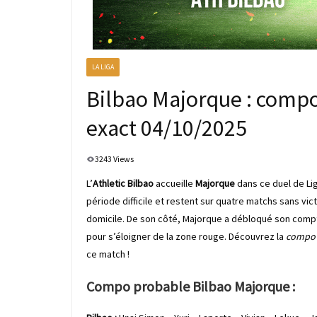
LA LIGA
Bilbao Majorque : compo
exact 04/10/2025
3243 Views
L’
Athletic Bilbao
accueille
Majorque
dans ce duel de Li
période difficile et restent sur quatre matchs sans vic
domicile. De son côté, Majorque a débloqué son compt
pour s’éloigner de la zone rouge. Découvrez la
compo 
ce match !
Compo probable Bilbao Majorque :