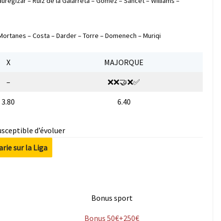
auregizar – Ruiz de la Galarreta – Gomez – Sancet – Williams –
– Mortanes – Costa – Darder – Torre – Domenech – Muriqi
X
MAJORQUE
–
❌❌🤝❌✅
3.80
6.40
usceptible d’évoluer
arie sur la Liga
Bonus sport
Bonus 50€+250€