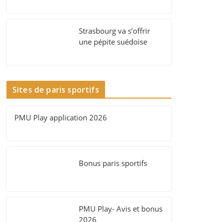
Strasbourg va s’offrir
une pépite suédoise
Sites de paris sportifs
PMU Play application 2026
Bonus paris sportifs
PMU Play- Avis et bonus
2026