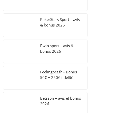
PokerStars Sport – avis
& bonus 2026
Bwin sport – avis &
bonus 2026
Feelingbet.fr – Bonus
50€ + 250€ fidélité
Betsson – avis et bonus
2026