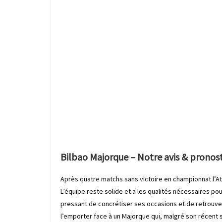
Bilbao Majorque – Notre avis & pronosti
Après quatre matchs sans victoire en championnat l’Athl
L’équipe reste solide et a les qualités nécessaires po
pressant de concrétiser ses occasions et de retrouve
l’emporter face à un Majorque qui, malgré son récent 