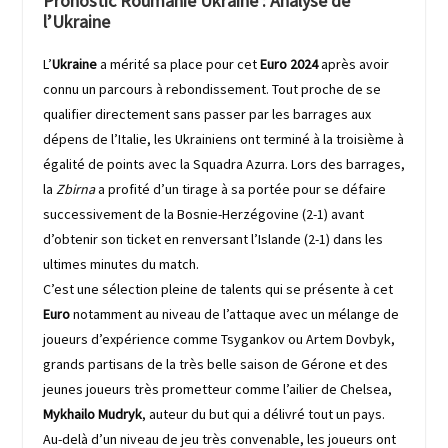
Pronostic Roumanie Ukraine : Analyse de
l’Ukraine
L’
Ukraine
a mérité sa place pour cet
Euro 2024
après avoir
connu un parcours à rebondissement. Tout proche de se
qualifier directement sans passer par les barrages aux
dépens de l’Italie, les Ukrainiens ont terminé à la troisième à
égalité de points avec la Squadra Azurra. Lors des barrages,
la
Zbirna
a profité d’un tirage à sa portée pour se défaire
successivement de la Bosnie-Herzégovine (2-1) avant
d’obtenir son ticket en renversant l’Islande (2-1) dans les
ultimes minutes du match.
C’est une sélection pleine de talents qui se présente à cet
Euro
notamment au niveau de l’attaque avec un mélange de
joueurs d’expérience comme Tsygankov ou Artem Dovbyk,
grands partisans de la très belle saison de Gérone et des
jeunes joueurs très prometteur comme l’ailier de Chelsea,
Mykhailo Mudryk
, auteur du but qui a délivré tout un pays.
Au-delà d’un niveau de jeu très convenable, les joueurs ont