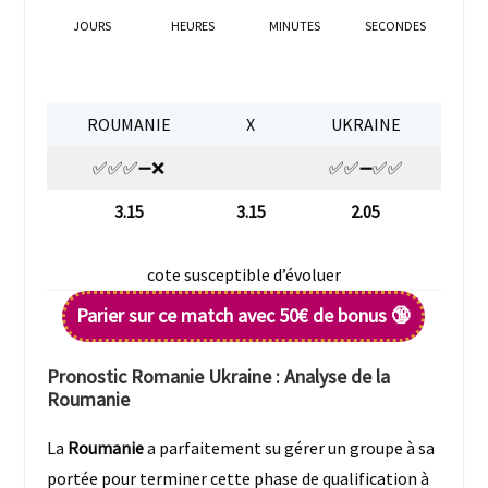
JOURS
HEURES
MINUTES
SECONDES
ROUMANIE
X
UKRAINE
✅✅✅➖❌
✅✅➖✅✅
3.15
3.15
2.05
cote susceptible d’évoluer
Pa
rier sur ce match avec 50€ de bonus 🔞
Pronostic Romanie Ukraine : Analyse de la
Roumanie
La
Roumanie
a parfaitement su gérer un groupe à sa
portée pour terminer cette phase de qualification à