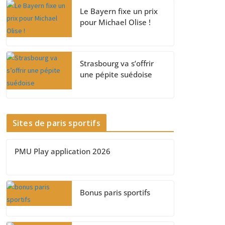
Le Bayern fixe un prix
pour Michael Olise !
Strasbourg va s’offrir
une pépite suédoise
Sites de paris sportifs
PMU Play application 2026
Bonus paris sportifs