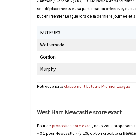
« Anthony Gordon » (2.82), l’ailier rapide et percuta
ses déplacements et sa participation offensive, et « Jac
but en Premier League lors de la dernière journée et 
BUTEURS
Woltemade
Gordon
Murphy
Retrouve ici le
classement buteurs Premier League
West Ham Newcastle
score exact
Pour ce
pronostic score exact
, nous vous proposons 
« 0-1 pour Newcastle » (5.20), option crédible si
Newca