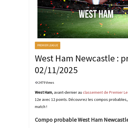
PREMIER LEAGUE
West Ham Newcastle : p
02/11/2025
2479 Views
West Ham
, avant-dernier au
classement de Premier L
12e avec 12 points. Découvrez les compos probables, 
match !
Compo probable West Ham Newcastle