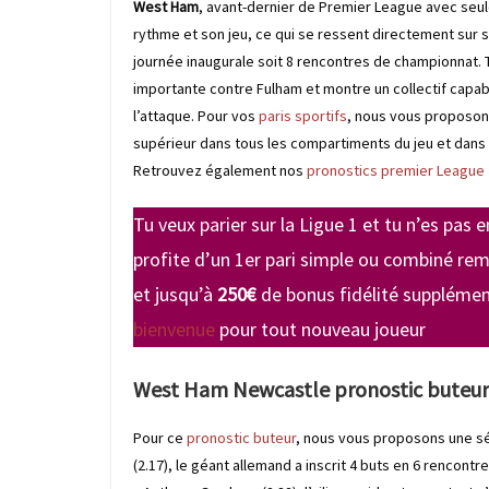
West Ham
, avant-dernier de Premier League avec seul
rythme et son jeu, ce qui se ressent directement sur 
journée inaugurale soit 8 rencontres de championnat.
importante contre Fulham et montre un collectif capabl
l’attaque. Pour vos
paris sportifs
, nous vous proposons
supérieur dans tous les compartiments du jeu et dans
Retrouvez également nos
pronostics premier League
Tu veux parier sur la Ligue 1 et tu n’es pas e
profite d’un 1er pari simple ou combiné rem
et jusqu’à
250€
de bonus fidélité supplémen
bienvenue
pour tout nouveau joueur
West Ham Newcastle
pronostic buteur
Pour ce
pronostic buteur
, nous vous proposons une s
(2.17), le géant allemand a inscrit 4 buts en 6 rencontr