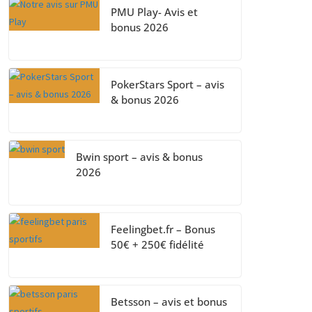
PMU Play- Avis et
bonus 2026
PokerStars Sport – avis
& bonus 2026
Bwin sport – avis & bonus
2026
Feelingbet.fr – Bonus
50€ + 250€ fidélité
Betsson – avis et bonus