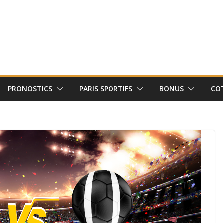
PRONOSTICS
PARIS SPORTIFS
BONUS
CO