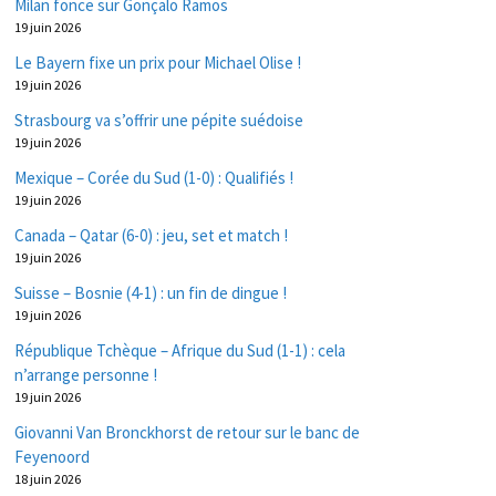
Milan fonce sur Gonçalo Ramos
19 juin 2026
Le Bayern fixe un prix pour Michael Olise !
19 juin 2026
Strasbourg va s’offrir une pépite suédoise
19 juin 2026
Mexique – Corée du Sud (1-0) : Qualifiés !
19 juin 2026
Canada – Qatar (6-0) : jeu, set et match !
19 juin 2026
Suisse – Bosnie (4-1) : un fin de dingue !
19 juin 2026
République Tchèque – Afrique du Sud (1-1) : cela
n’arrange personne !
19 juin 2026
Giovanni Van Bronckhorst de retour sur le banc de
Feyenoord
18 juin 2026