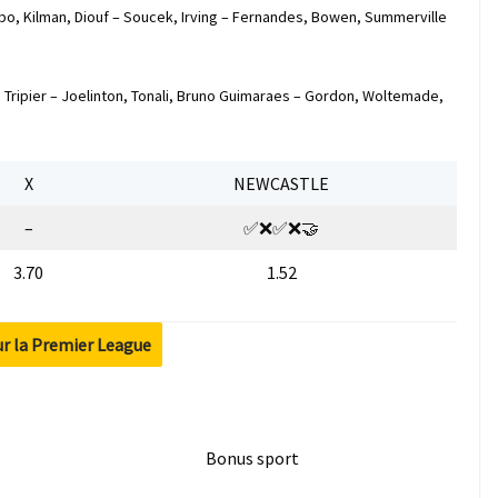
bo, Kilman, Diouf – Soucek, Irving – Fernandes, Bowen, Summerville
 Tripier – Joelinton, Tonali, Bruno Guimaraes – Gordon, Woltemade,
X
NEWCASTLE
–
✅❌✅❌🤝
3.70
1.52
ur la Premier League
Bonus sport