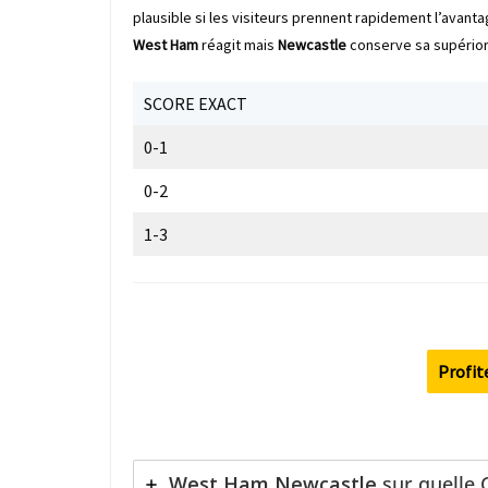
plausible si les visiteurs prennent rapidement l’avantag
West Ham
réagit mais
Newcastle
conserve sa supérior
SCORE EXACT
0-1
0-2
1-3
Profite
West Ham Newcastle
sur quelle 