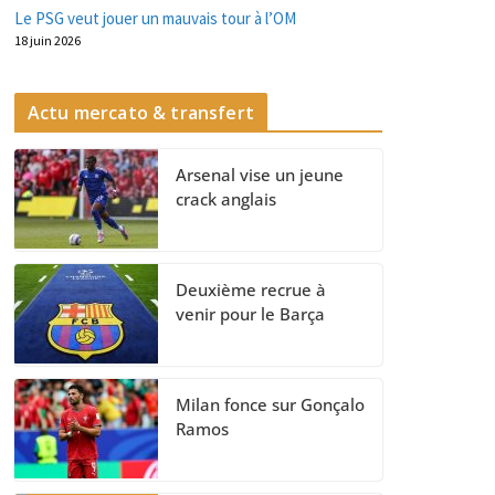
Le PSG veut jouer un mauvais tour à l’OM
18 juin 2026
Actu mercato & transfert
Arsenal vise un jeune
crack anglais
Deuxième recrue à
venir pour le Barça
Milan fonce sur Gonçalo
Ramos