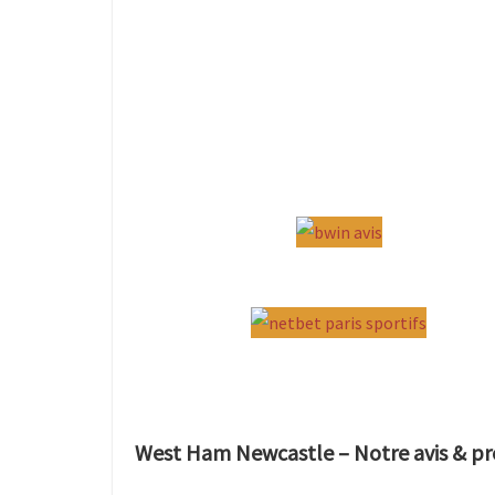
West Ham Newcastle
– Notre avis & pr