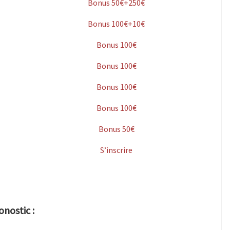
Bonus 50€+250€
Bonus 100€+10€
Bonus 100€
Bonus 100€
Bonus 100€
Bonus 100€
Bonus 50€
S’inscrire
onostic :