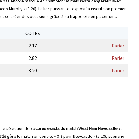
nt n’a pas encore marqué en championnat mais reste dangereux avec
ob Murphy » (3.20), l’ailier puissant et explosif a inscrit son premier
sait se créer des occasions grâce à sa frappe et son placement.
COTES
2.17
Parier
2.82
Parier
3.20
Parier
une sélection de
« scores exacts du match West Ham Newcastle »
:
stle
gère le match en contre, « 0-2 pour Newcastle » (5.20), scénario