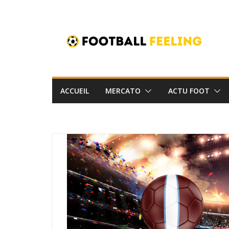
Skip
to
content
Footballfeeling
–
100%
Actu
foot
ACCUEIL
MERCATO
ACTU FOOT
et
mercato