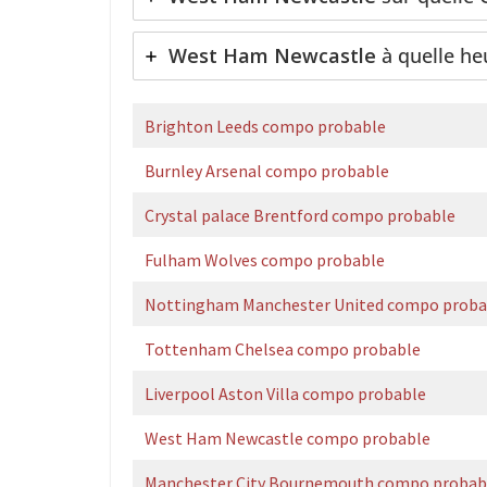
West Ham Newcastle
à quelle he
Brighton Leeds compo probable
Burnley Arsenal compo probable
Crystal palace Brentford compo probable
Fulham Wolves compo probable
Nottingham Manchester United compo proba
Tottenham Chelsea compo probable
Liverpool Aston Villa compo probable
West Ham Newcastle compo probable
Manchester City Bournemouth compo probab