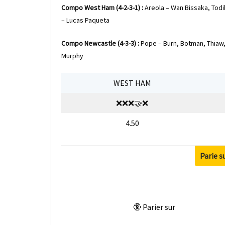
Compo West Ham (4-2-3-1) :
Areola – Wan Bissaka, Todi
– Lucas Paqueta
Compo Newcastle (4-3-3) :
Pope – Burn, Botman, Thiaw,
Murphy
WEST HAM
❌❌❌🤝❌
4.50
Parie s
🔞 Parier sur