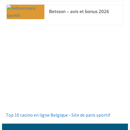
Betsson – avis et bonus 2026
Top 10 casino en ligne Belgique
-
Site de paris sportif