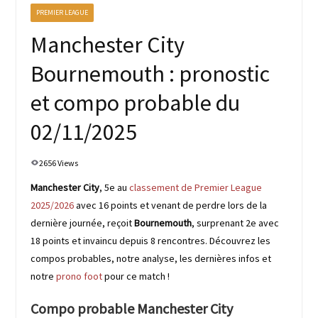
PREMIER LEAGUE
Manchester City
Bournemouth : pronostic
et compo probable du
02/11/2025
2656 Views
Manchester City
, 5e au
classement de Premier League
2025/2026
avec 16 points et venant de perdre lors de la
dernière journée, reçoit
Bournemouth
, surprenant 2e avec
18 points et invaincu depuis 8 rencontres. Découvrez les
compos probables, notre analyse, les dernières infos et
notre
prono foot
pour ce match !
Compo probable Manchester City