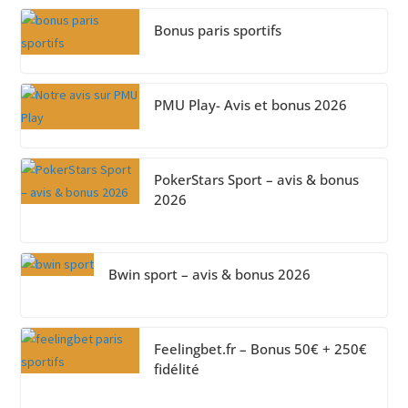
Bonus paris sportifs
PMU Play- Avis et bonus 2026
PokerStars Sport – avis & bonus
2026
Bwin sport – avis & bonus 2026
Feelingbet.fr – Bonus 50€ + 250€
fidélité