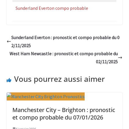
Sunderland Everton compo probable
Sunderland Everton : pronostic et compo probable du 0
2/11/2025
West Ham Newcastle : pronostic et compo probable du
02/11/2025
Vous pourrez aussi aimer
Manchester City – Brighton : pronostic
et compo probable du 07/01/2026
6 janvier 2026