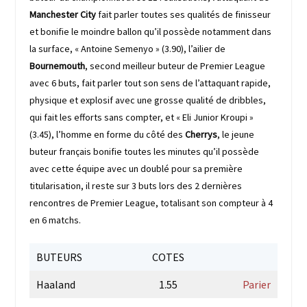
Manchester City
fait parler toutes ses qualités de finisseur
et bonifie le moindre ballon qu’il possède notamment dans
la surface, « Antoine Semenyo » (3.90), l’ailier de
Bournemouth
, second meilleur buteur de Premier League
avec 6 buts, fait parler tout son sens de l’attaquant rapide,
physique et explosif avec une grosse qualité de dribbles,
qui fait les efforts sans compter, et « Eli Junior Kroupi »
(3.45), l’homme en forme du côté des
Cherrys
, le jeune
buteur français bonifie toutes les minutes qu’il possède
avec cette équipe avec un doublé pour sa première
titularisation, il reste sur 3 buts lors des 2 dernières
rencontres de Premier League, totalisant son compteur à 4
en 6 matchs.
BUTEURS
COTES
Haaland
1.55
Parier