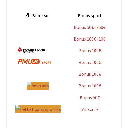
🔞 Parier sur
Bonus sport
Bonus 50€+250€
Bonus 100€+10€
Bonus 100€
Bonus 100€
Bonus 100€
Bonus 100€
Bonus 50€
S’inscrire