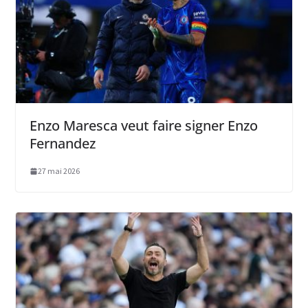
Enzo Maresca veut faire signer Enzo
Fernandez
27 mai 2026