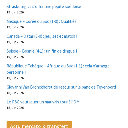
Strasbourg va s’offrir une pépite suédoise
19 juin 2026
Mexique – Corée du Sud (1-0) : Qualifiés !
19 juin 2026
Canada – Qatar (6-0) : jeu, set et match !
19 juin 2026
Suisse – Bosnie (4-1) : un fin de dingue !
19 juin 2026
République Tchèque – Afrique du Sud (1-1) : cela n’arrange
personne !
19 juin 2026
Giovanni Van Bronckhorst de retour sur le banc de Feyenoord
18 juin 2026
Le PSG veut jouer un mauvais tour à l’OM
18 juin 2026
Actu mercato & transfert