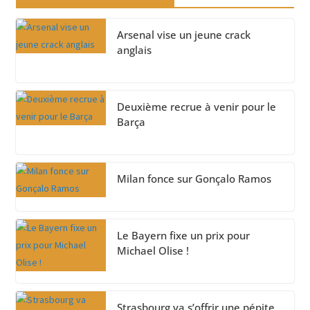
Arsenal vise un jeune crack
anglais
Deuxième recrue à venir pour le
Barça
Milan fonce sur Gonçalo Ramos
Le Bayern fixe un prix pour
Michael Olise !
Strasbourg va s’offrir une pépite