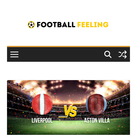
Skip
to
content
Footballfeeling
–
100%
Actu
foot
et
mercato