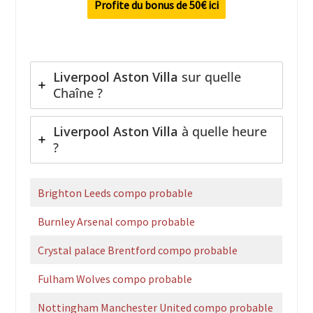
Profite du bonus de 50€ ici
Liverpool Aston Villa
sur quelle
Chaîne ?
Liverpool Aston Villa
à quelle heure
?
Brighton Leeds compo probable
Burnley Arsenal compo probable
Crystal palace Brentford compo probable
Fulham Wolves compo probable
Nottingham Manchester United compo probable