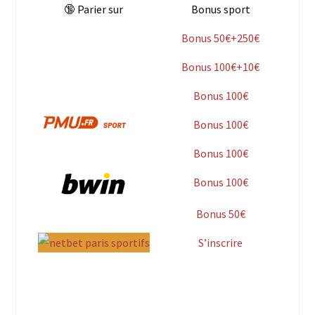
🔞 Parier sur
Bonus sport
Bonus 50€+250€
Bonus 100€+10€
Bonus 100€
Bonus 100€
Bonus 100€
Bonus 100€
Bonus 50€
S’inscrire