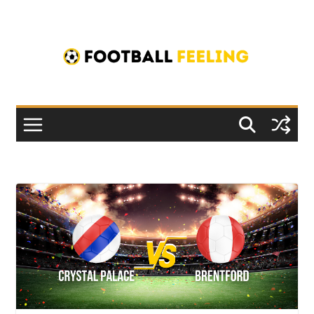
Skip
to
content
Footballfeeling
–
100%
Actu
foot
et
mercato