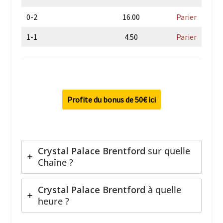
0-2
16.00
Parier
1-1
4.50
Parier
Profite du bonus de 50€ ici
Crystal Palace Brentford
sur quelle
Chaîne ?
Crystal Palace Brentford
à quelle
heure ?