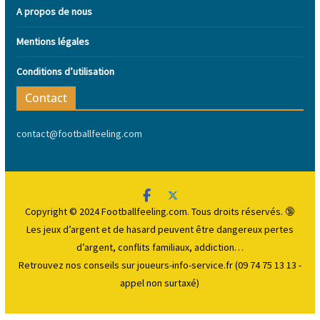
A propos de nous
Mentions légales
Conditions d’utilisation
Contact
contact@footballfeeling.com
Copyright © 2024 Footballfeeling.com. Tous droits réservés. 🔞
Les jeux d’argent et de hasard peuvent être dangereux
pertes
d’argent, conflits familiaux, addiction…
Retrouvez nos conseils sur joueurs-info-service.fr (09 74 75 13 13 -
appel non surtaxé)