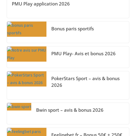
PMU Play application 2026
Bonus paris sportifs
PMU Play- Avis et bonus 2026
PokerStars Sport – avis & bonus
2026
Bwin sport – avis & bonus 2026
Feelingbet.fr – Bonus 50€ + 250€