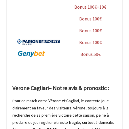
Bonus 100€+10€
Bonus 100€
Bonus 100€
Bonus 100€
Bonus 50€
Verone Cagliari
– Notre avis & pronostic :
Pour ce match entre
Vérone et Cagliari
, le contexte joue
clairement en faveur des visiteurs. Vérone, toujours à la
recherche de sa première victoire cette saison, peine à
produire du jeu régulier et reste fragile, surtout à domicile.