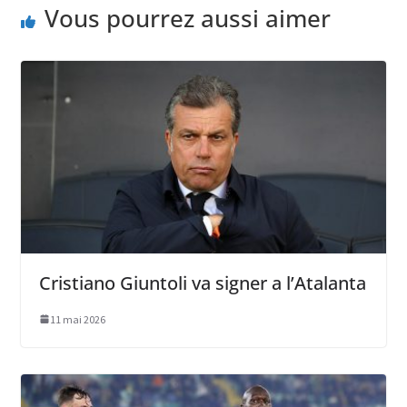
Vous pourrez aussi aimer
Cristiano Giuntoli va signer a l’Atalanta
11 mai 2026