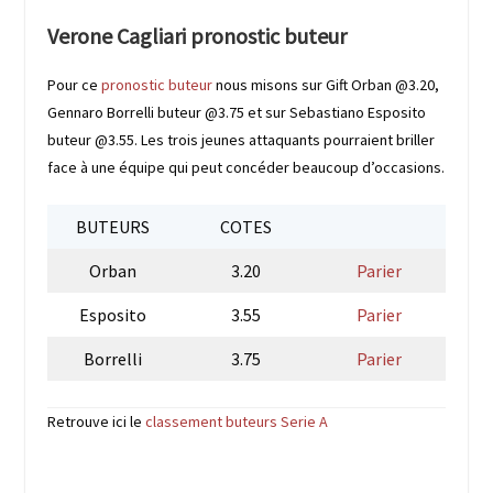
Verone Cagliari
pronostic buteur
Pour ce
pronostic buteur
nous misons sur Gift Orban @3.20,
Gennaro Borrelli buteur @3.75 et sur Sebastiano Esposito
buteur @3.55. Les trois jeunes attaquants pourraient briller
face à une équipe qui peut concéder beaucoup d’occasions.
BUTEURS
COTES
Orban
3.20
Parier
Esposito
3.55
Parier
Borrelli
3.75
Parier
Retrouve ici le
classement buteurs Serie A