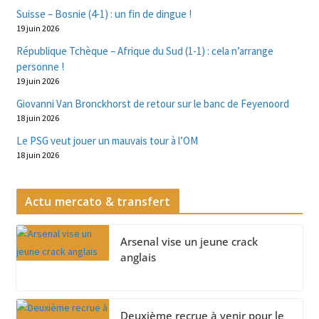
Suisse – Bosnie (4-1) : un fin de dingue !
19 juin 2026
République Tchèque – Afrique du Sud (1-1) : cela n’arrange
personne !
19 juin 2026
Giovanni Van Bronckhorst de retour sur le banc de Feyenoord
18 juin 2026
Le PSG veut jouer un mauvais tour à l’OM
18 juin 2026
Actu mercato & transfert
Arsenal vise un jeune crack
anglais
Deuxième recrue à venir pour le