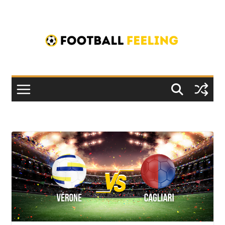
Skip
to
content
Footballfeeling
–
100%
Actu
foot
et
mercato