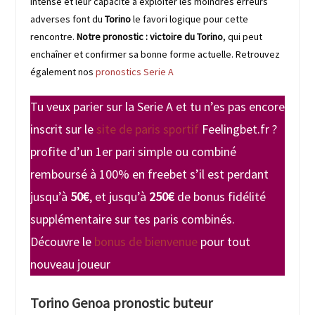
intense et leur capacité à exploiter les moindres erreurs
adverses font du
Torino
le favori logique pour cette
rencontre.
Notre pronostic : victoire du Torino
, qui peut
enchaîner et confirmer sa bonne forme actuelle. Retrouvez
également nos
pronostics Serie A
Tu veux parier sur la Serie A et tu n’es pas encore
inscrit sur le
site de paris sportif
Feelingbet.fr ?
profite d’un 1er pari simple ou combiné
remboursé à 100% en freebet s’il est perdant
jusqu’à
50€
, et jusqu’à
250€
de bonus fidélité
supplémentaire sur tes paris combinés.
Découvre le
bonus de bienvenue
pour tout
nouveau joueur
Torino Genoa
pronostic buteur