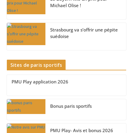
Michael Olise !
Strasbourg va s’offrir une pépite
suédoise
Sites de paris sportifs
PMU Play application 2026
Bonus paris sportifs
PMU Play- Avis et bonus 2026