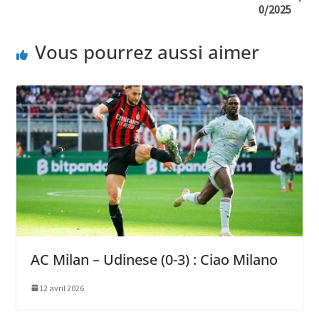
0/2025
Vous pourrez aussi aimer
AC Milan – Udinese (0-3) : Ciao Milano
12 avril 2026