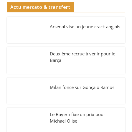
Actu mercato & transfert
Arsenal vise un jeune crack anglais
Deuxième recrue à venir pour le
Barça
Milan fonce sur Gonçalo Ramos
Le Bayern fixe un prix pour
Michael Olise !