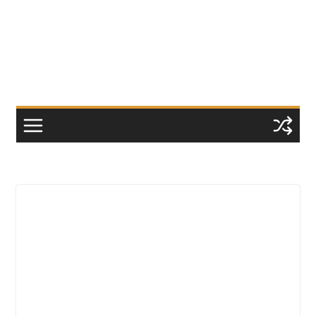
Skip
to
content
Footballfeeling
–
100%
Actu
foot
et
mercato