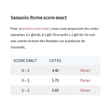
Sassuolo Rome
score exact
Pour ce
prono score exact
, nous vous proposons les cotes
suivantes 0-1 @4.40, 0-2 @5.70 et enfin 1-2 @5.00. On voit
une courte victoire des Romains sur la pelouse de
Sassuolo.,
SCORE EXACT
COTES
0 – 1
4.40
Parier
0 – 2
5.70
Parier
1 – 2
5.00
Parier