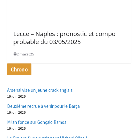
Lecce – Naples : pronostic et compo
probable du 03/05/2025
2 mai 2025
Chrono
Arsenal vise un jeune crack anglais
19 juin 2026
Deuxième recrue à venir pour le Barça
19 juin 2026
Milan fonce sur Gonçalo Ramos
19 juin 2026