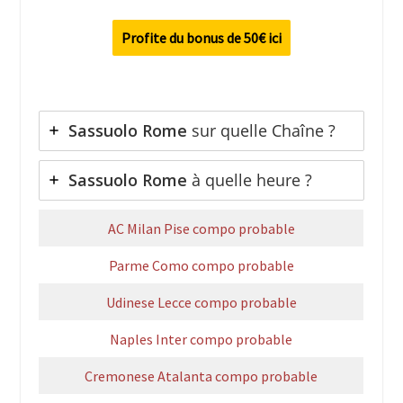
Profite du bonus de 50€ ici
Sassuolo Rome
sur quelle Chaîne ?
Sassuolo Rome
à quelle heure ?
AC Milan Pise compo probable
Parme Como compo probable
Udinese Lecce compo probable
Naples Inter compo probable
Cremonese Atalanta compo probable