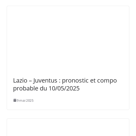
Lazio – Juventus : pronostic et compo
probable du 10/05/2025
9 mai 2025