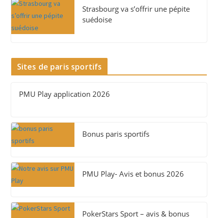
Strasbourg va s’offrir une pépite
suédoise
Sites de paris sportifs
PMU Play application 2026
Bonus paris sportifs
PMU Play- Avis et bonus 2026
PokerStars Sport – avis & bonus