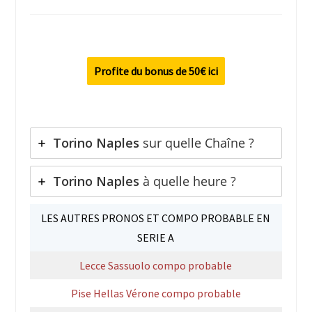
Profite du bonus de 50€ ici
Torino Naples
sur quelle Chaîne ?
Torino Naples
à quelle heure ?
LES AUTRES PRONOS ET COMPO PROBABLE EN
SERIE A
Lecce Sassuolo compo probable
Pise Hellas Vérone compo probable