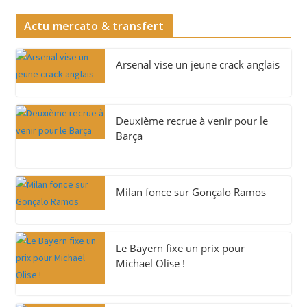
Actu mercato & transfert
Arsenal vise un jeune crack anglais
Deuxième recrue à venir pour le
Barça
Milan fonce sur Gonçalo Ramos
Le Bayern fixe un prix pour
Michael Olise !