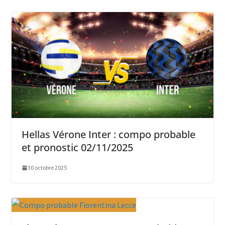
Hellas Vérone Inter : compo probable
et pronostic 02/11/2025
30 octobre 2025