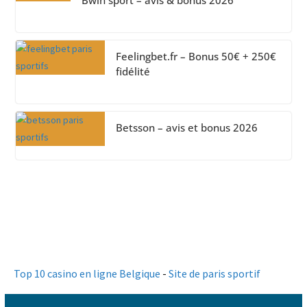
Bwin sport – avis & bonus 2026
Feelingbet.fr – Bonus 50€ + 250€
fidélité
Betsson – avis et bonus 2026
Top 10 casino en ligne Belgique
-
Site de paris sportif