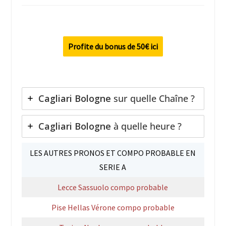
Profite du bonus de 50€ ici
Cagliari Bologne
sur quelle Chaîne ?
Cagliari Bologne
à quelle heure ?
LES AUTRES PRONOS ET COMPO PROBABLE EN
SERIE A
Lecce Sassuolo compo probable
Pise Hellas Vérone compo probable