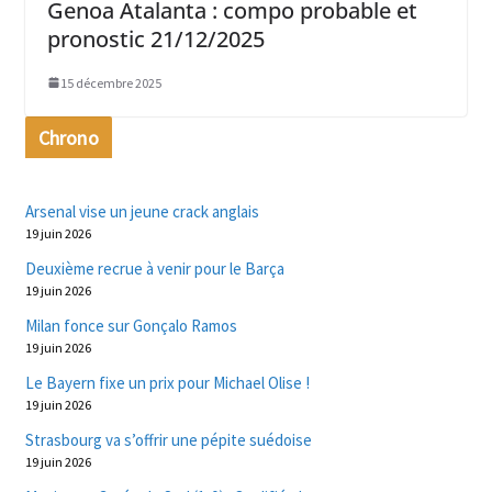
Genoa Atalanta : compo probable et
pronostic 21/12/2025
15 décembre 2025
Chrono
Arsenal vise un jeune crack anglais
19 juin 2026
Deuxième recrue à venir pour le Barça
19 juin 2026
Milan fonce sur Gonçalo Ramos
19 juin 2026
Le Bayern fixe un prix pour Michael Olise !
19 juin 2026
Strasbourg va s’offrir une pépite suédoise
19 juin 2026