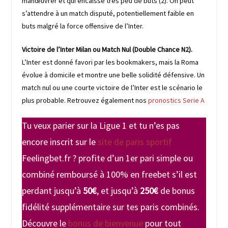
manœuvrer et qui encaisse très peu de buts (2). On peut
s’attendre à un match disputé, potentiellement faible en
buts malgré la force offensive de l’Inter.
Victoire de l’Inter Milan ou Match Nul (Double Chance N2).
L’Inter est donné favori par les bookmakers, mais la Roma
évolue à domicile et montre une belle solidité défensive. Un
match nul ou une courte victoire de l’Inter est le scénario le
plus probable. Retrouvez également nos
pronostics Serie A
Tu veux parier sur la Ligue 1 et tu n’es pas
encore inscrit sur le
site de paris sportif
Feelingbet.fr ? profite d’un 1er pari simple ou
combiné remboursé à 100% en freebet s’il est
perdant jusqu’à
50€
, et jusqu’à
250€
de bonus
fidélité supplémentaire sur tes paris combinés.
Découvre le
bonus de bienvenue
pour tout