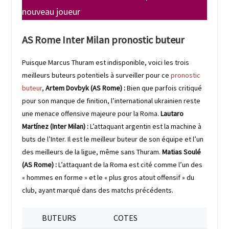
nouveau joueur
AS Rome Inter Milan
pronostic buteur
Puisque Marcus Thuram est indisponible, voici les trois
meilleurs buteurs potentiels à surveiller pour ce
pronostic
buteur
,
Artem Dovbyk (AS Rome) :
Bien que parfois critiqué
pour son manque de finition, l’international ukrainien reste
une menace offensive majeure pour la Roma.
Lautaro
Martínez (Inter Milan) :
L’attaquant argentin est la machine à
buts de l’Inter. Il est le meilleur buteur de son équipe et l’un
des meilleurs de la ligue, même sans Thuram.
Matias Soulé
(AS Rome) :
L’attaquant de la Roma est cité comme l’un des
« hommes en forme » et le « plus gros atout offensif » du
club, ayant marqué dans des matchs précédents.
BUTEURS
COTES