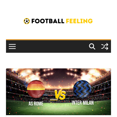
Skip
to
content
Footballfeeling
–
100%
Actu
foot
et
mercato