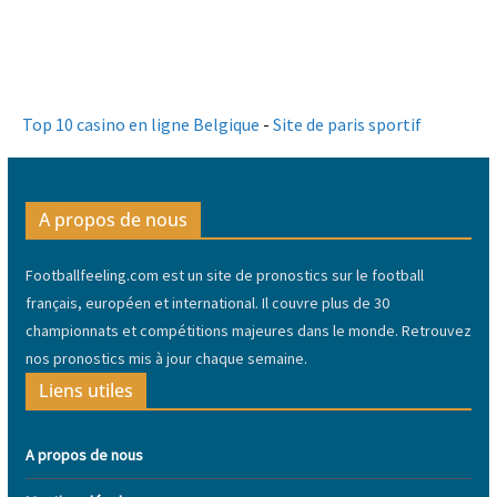
Top 10 casino en ligne Belgique
-
Site de paris sportif
A propos de nous
Footballfeeling.com est un site de pronostics sur le football
français, européen et international. Il couvre plus de 30
championnats et compétitions majeures dans le monde. Retrouvez
nos pronostics mis à jour chaque semaine.
Liens utiles
A propos de nous