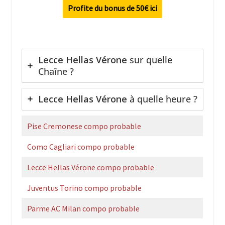
Profite du bonus de 50€ ici
Lecce Hellas Vérone
sur quelle
Chaîne ?
Lecce Hellas Vérone
à quelle heure ?
Pise Cremonese compo probable
Como Cagliari compo probable
Lecce Hellas Vérone compo probable
Juventus Torino compo probable
Parme AC Milan compo probable