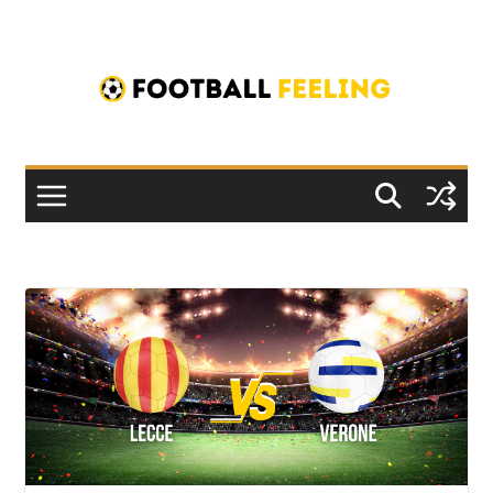
Skip
to
content
Footballfeeling
–
100%
Actu
foot
et
mercato