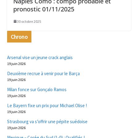
Naples Como : compo probable et
pronostic 01/11/2025
30 octobre 2025
Chrono
Arsenal vise un jeune crack anglais
19 juin 2026
Deuxième recrue à venir pour le Barça
19 juin 2026
Milan fonce sur Gonçalo Ramos
19 juin 2026
Le Bayern fixe un prix pour Michael Olise !
19 juin 2026
Strasbourg va s’offrir une pépite suédoise
19 juin 2026
Mexique – Corée du Sud (1-0) : Qualifiés !