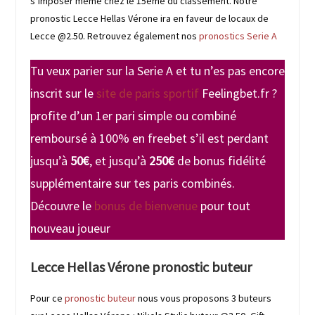
s’imposer même chez le 15ème du classement. Notre
pronostic Lecce Hellas Vérone ira en faveur de locaux de
Lecce @2.50. Retrouvez également nos
pronostics Serie A
Tu veux parier sur la Serie A et tu n’es pas encore
inscrit sur le
site de paris sportif
Feelingbet.fr ?
profite d’un 1er pari simple ou combiné
remboursé à 100% en freebet s’il est perdant
jusqu’à
50€
, et jusqu’à
250€
de bonus fidélité
supplémentaire sur tes paris combinés.
Découvre le
bonus de bienvenue
pour tout
nouveau joueur
Lecce Hellas Vérone
pronostic buteur
Pour ce
pronostic buteur
nous vous proposons 3 buteurs