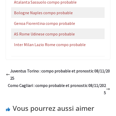
Atalanta Sassuolo compo probable
Bologne Naples compo probable
Genoa Fiorentina compo probable
AS Rome Udinese compo probable
Inter Milan Lazio Rome compo probable
Juventus Torino : compo probable et pronostic 08/11/20
25
Como Cagliari : compo probable et pronostic 08/11/202
5
Vous pourrez aussi aimer