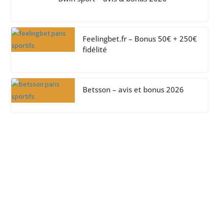
Feelingbet.fr – Bonus 50€ + 250€
fidélité
Betsson – avis et bonus 2026