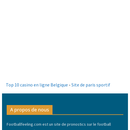
Top 10 casino en ligne Belgique
-
Site de paris sportif
A propos de nous
Footballfeeling.com est un site de pronostics sur le football