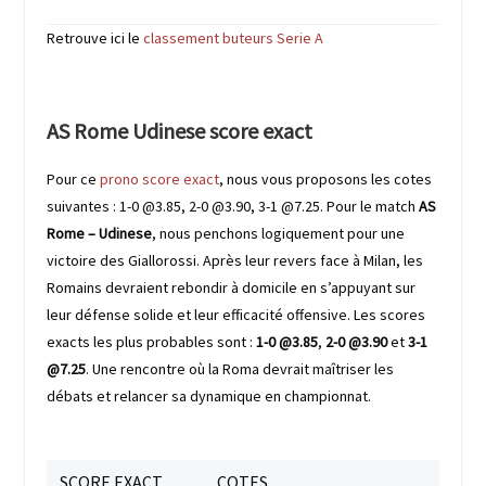
Retrouve ici le
classement buteurs Serie A
AS Rome Udinese
score exact
Pour ce
prono score exact
, nous vous proposons les cotes
suivantes : 1-0 @3.85, 2-0 @3.90, 3-1 @7.25. Pour le match
AS
Rome – Udinese
, nous penchons logiquement pour une
victoire des Giallorossi. Après leur revers face à Milan, les
Romains devraient rebondir à domicile en s’appuyant sur
leur défense solide et leur efficacité offensive. Les scores
exacts les plus probables sont :
1-0 @3.85
,
2-0 @3.90
et
3-1
@7.25
. Une rencontre où la Roma devrait maîtriser les
débats et relancer sa dynamique en championnat.
SCORE EXACT
COTES