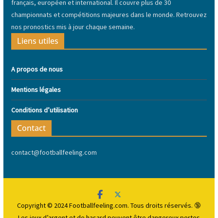
français, européen et international. Il couvre plus de 30
championnats et compétitions majeures dans le monde. Retrouvez
nos pronostics mis à jour chaque semaine.
Liens utiles
A propos de nous
Mentions légales
Conditions d’utilisation
Contact
contact@footballfeeling.com
Copyright © 2024 Footballfeeling.com. Tous droits réservés. 🔞
Les jeux d’argent et de hasard peuvent être dangereux
pertes