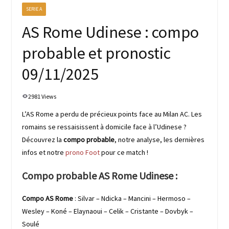
SERIE A
AS Rome Udinese : compo
probable et pronostic
09/11/2025
2981 Views
L’AS Rome a perdu de précieux points face au Milan AC. Les
romains se ressaisissent à domicile face à l’Udinese ?
Découvrez la
compo probable
, notre analyse, les dernières
infos et notre
prono Foot
pour ce match !
Compo probable AS Rome Udinese :
Compo
AS Rome
: Silvar – Ndicka – Mancini – Hermoso –
Wesley – Koné – Elaynaoui – Celik – Cristante – Dovbyk –
Soulé