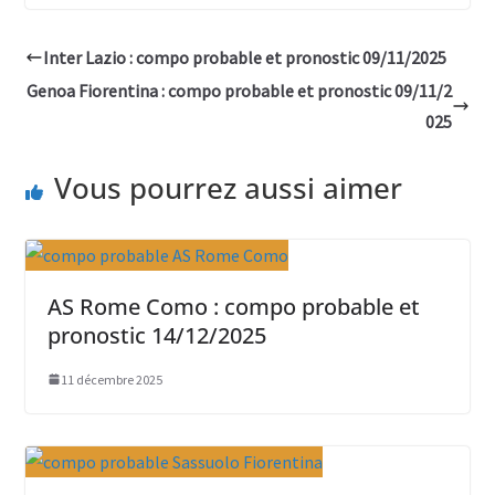
Inter Lazio : compo probable et pronostic 09/11/2025
Genoa Fiorentina : compo probable et pronostic 09/11/2
025
Vous pourrez aussi aimer
AS Rome Como : compo probable et
pronostic 14/12/2025
11 décembre 2025