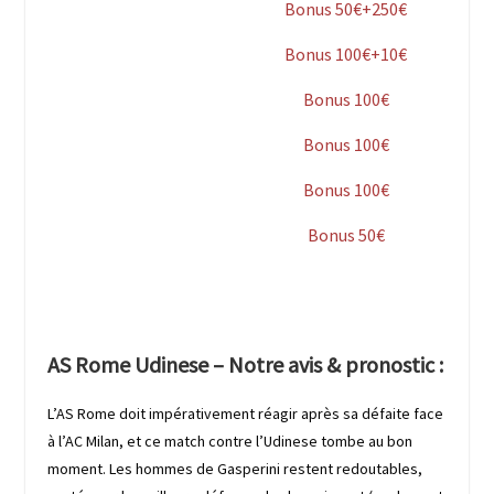
Bonus 50€+250€
Bonus 100€+10€
Bonus 100€
Bonus 100€
Bonus 100€
Bonus 50€
AS Rome Udinese
– Notre avis & pronostic :
L’AS Rome doit impérativement réagir après sa défaite face
à l’AC Milan, et ce match contre l’Udinese tombe au bon
moment. Les hommes de Gasperini restent redoutables,