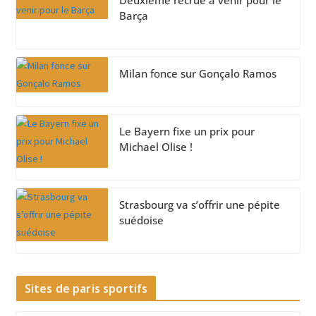
Deuxième recrue à venir pour le
Barça
Milan fonce sur Gonçalo Ramos
Le Bayern fixe un prix pour
Michael Olise !
Strasbourg va s’offrir une pépite
suédoise
Sites de paris sportifs