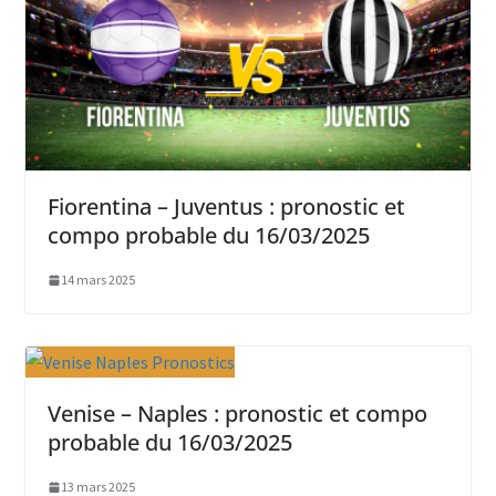
Fiorentina – Juventus : pronostic et
compo probable du 16/03/2025
14 mars 2025
Venise – Naples : pronostic et compo
probable du 16/03/2025
13 mars 2025