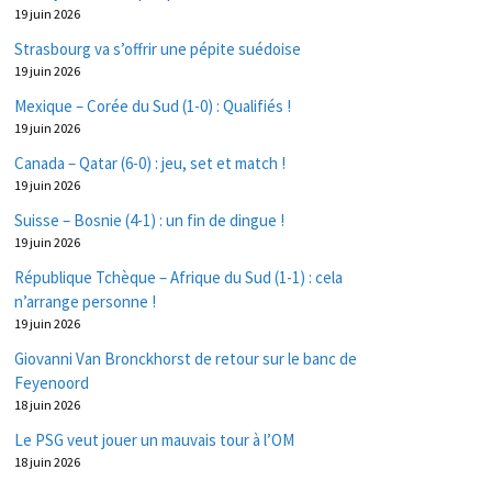
19 juin 2026
Strasbourg va s’offrir une pépite suédoise
19 juin 2026
Mexique – Corée du Sud (1-0) : Qualifiés !
19 juin 2026
Canada – Qatar (6-0) : jeu, set et match !
19 juin 2026
Suisse – Bosnie (4-1) : un fin de dingue !
19 juin 2026
République Tchèque – Afrique du Sud (1-1) : cela
n’arrange personne !
19 juin 2026
Giovanni Van Bronckhorst de retour sur le banc de
Feyenoord
18 juin 2026
Le PSG veut jouer un mauvais tour à l’OM
18 juin 2026