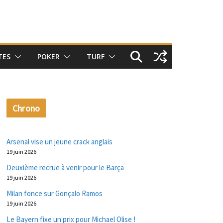
TES
POKER
TURF
Chrono
Arsenal vise un jeune crack anglais
19 juin 2026
Deuxième recrue à venir pour le Barça
19 juin 2026
Milan fonce sur Gonçalo Ramos
19 juin 2026
Le Bayern fixe un prix pour Michael Olise !