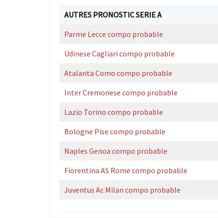
AUTRES PRONOSTIC SERIE A
Parme Lecce compo probable
Udinese Cagliari compo probable
Atalanta Como compo probable
Inter Cremonese compo probable
Lazio Torino compo probable
Bologne Pise compo probable
Naples Genoa compo probable
Fiorentina AS Rome compo probable
Juventus Ac Milan compo probable