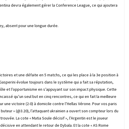
iorentina devra également gérer la Conference League, ce qui ajoutera
ey, absent pour une longue durée.
toires et une défaite en 5 matchs, ce qui les place à la 3e position à
Gasperini évolue toujours dans le système qui a fait sa réputation,
rôle et l’opportunisme en s’appuyant sur son impact physique. Cette
caissé qu’un seul but en cinq rencontres, ce qui en fait la meilleure
r une victoire (2-0) à domicile contre l’Hellas Vérone. Pour vos paris
buteur » (@3.20), l’attaquant ukrainien a ouvert son compteur lors du
rouvée. La cote « Matia Soule décisif », l’Argentin est le joueur
 décisive en attendant le retour de Dybala. Et la cote « AS Rome