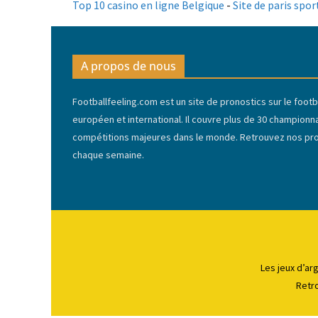
Top 10 casino en ligne Belgique
-
Site de paris spor
A propos de nous
Footballfeeling.com est un site de pronostics sur le footba
européen et international. Il couvre plus de 30 championn
compétitions majeures dans le monde. Retrouvez nos pron
chaque semaine.
Les jeux d’ar
Retro