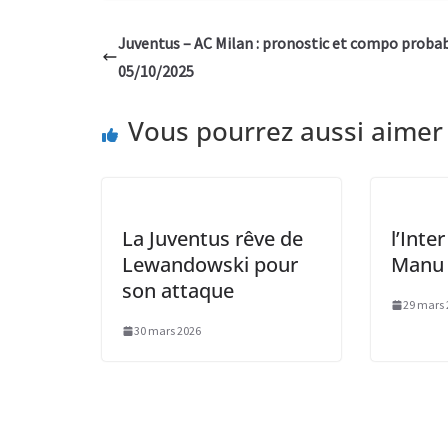
Juventus – AC Milan : pronostic et compo probab
05/10/2025
Vous pourrez aussi aimer
La Juventus rêve de
l’Inte
Lewandowski pour
Manu
son attaque
29 mars 
30 mars 2026