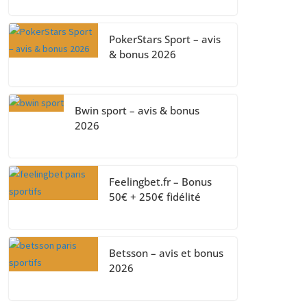
PokerStars Sport – avis
& bonus 2026
Bwin sport – avis & bonus
2026
Feelingbet.fr – Bonus
50€ + 250€ fidélité
Betsson – avis et bonus
2026