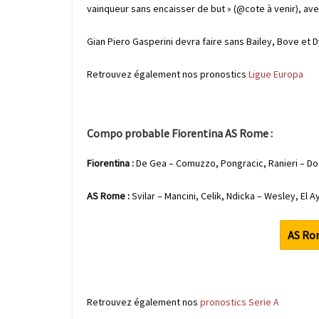
vainqueur sans encaisser de but » (@cote à venir), ave
Gian Piero Gasperini devra faire sans Bailey, Bove et 
Retrouvez également nos pronostics
Ligue Europa
Compo probable Fiorentina AS Rome :
Fiorentina :
De Gea – Comuzzo, Pongracic, Ranieri – D
AS Rome :
Svilar – Mancini, Celik, Ndicka – Wesley, El 
AS Ro
Retrouvez également nos
pronostics Serie A