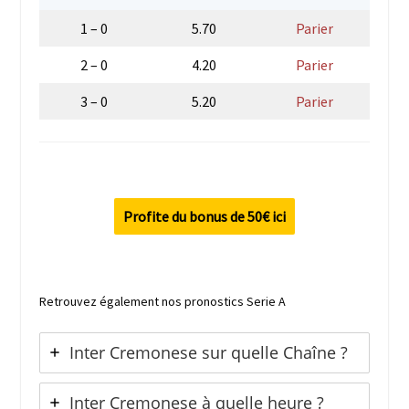
1 – 0
5.70
Parier
2 – 0
4.20
Parier
3 – 0
5.20
Parier
Profite du bonus de 50€ ici
Retrouvez également nos pronostics Serie A
Inter Cremonese sur quelle Chaîne ?
Inter Cremonese à quelle heure ?