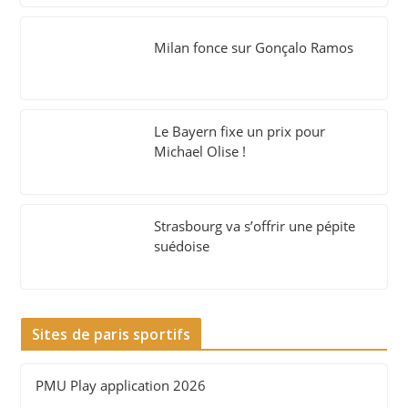
Milan fonce sur Gonçalo Ramos
Le Bayern fixe un prix pour
Michael Olise !
Strasbourg va s’offrir une pépite
suédoise
Sites de paris sportifs
PMU Play application 2026