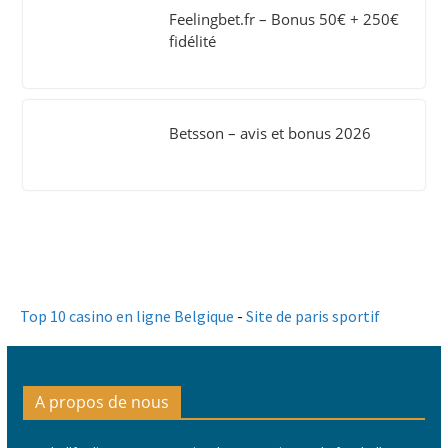
Feelingbet.fr – Bonus 50€ + 250€
fidélité
Betsson – avis et bonus 2026
Top 10 casino en ligne Belgique
-
Site de paris sportif
A propos de nous