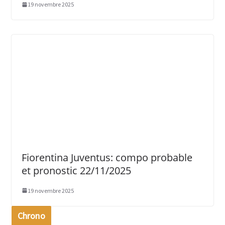
19 novembre 2025
Fiorentina Juventus: compo probable
et pronostic 22/11/2025
19 novembre 2025
Chrono