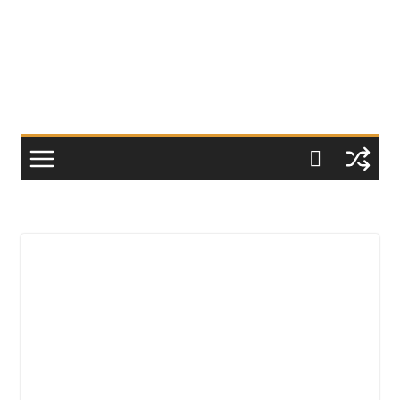
Skip
to
content
Footballfeeling
–
100%
Actu
foot
et
mercato