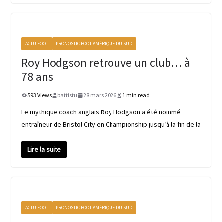
ACTU FOOT
PRONOSTIC FOOT AMÉRIQUE DU SUD
Roy Hodgson retrouve un club… à
78 ans
593 Views
battistu
28 mars 2026
1 min read
Le mythique coach anglais Roy Hodgson a été nommé
entraîneur de Bristol City en Championship jusqu’à la fin de la
Lire la suite
ACTU FOOT
PRONOSTIC FOOT AMÉRIQUE DU SUD