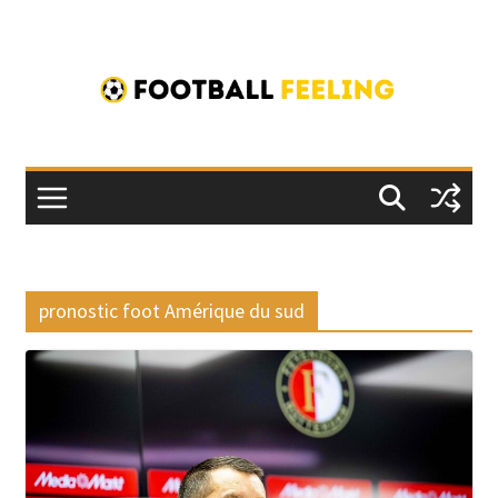
Skip
to
content
Footballfeeling
–
100%
Actu
foot
et
mercato
pronostic foot Amérique du sud