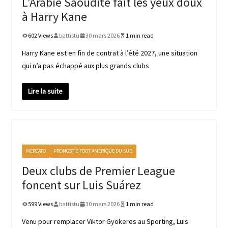
L’Arabie Saoudite fait les yeux doux
à Harry Kane
602 Views
battistu
30 mars 2026
1 min read
Harry Kane est en fin de contrat à l’été 2027, une situation
qui n’a pas échappé aux plus grands clubs
Lire la suite
MERCATO
PRONOSTIC FOOT AMÉRIQUE DU SUD
Deux clubs de Premier League
foncent sur Luis Suárez
599 Views
battistu
30 mars 2026
1 min read
Venu pour remplacer Viktor Gyökeres au Sporting, Luis