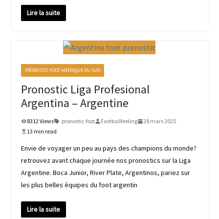
Lire la suite
PRONOSTIC FOOT AMÉRIQUE DU SUD
Pronostic Liga Profesional
Argentina – Argentine
8312 Views
pronostic foot
Footballfeeling
28 mars 2025
13 min read
Envie de voyager un peu au pays des champions du monde?
retrouvez avant chaque journée nos pronostics sur la Liga
Argentine. Boca Junior, River Plate, Argentinos, pariez sur
les plus belles équipes du foot argentin
Lire la suite