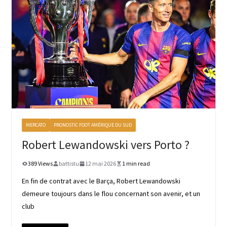
MERCATO
PRONOSTIC FOOT AMÉRIQUE DU SUD
Robert Lewandowski vers Porto ?
389 Views
battistu
12 mai 2026
1 min read
En fin de contrat avec le Barça, Robert Lewandowski
demeure toujours dans le flou concernant son avenir, et un
club