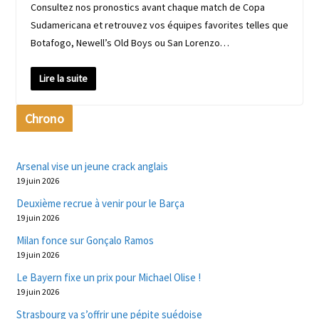
Consultez nos pronostics avant chaque match de Copa
Sudamericana et retrouvez vos équipes favorites telles que
Botafogo, Newell’s Old Boys ou San Lorenzo…
Lire la suite
Chrono
Arsenal vise un jeune crack anglais
19 juin 2026
Deuxième recrue à venir pour le Barça
19 juin 2026
Milan fonce sur Gonçalo Ramos
19 juin 2026
Le Bayern fixe un prix pour Michael Olise !
19 juin 2026
Strasbourg va s’offrir une pépite suédoise