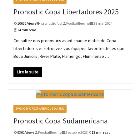
Pronostic Copa Libertadores 2025
10632 Views
pronostic foot
Footballfeeling
28 mai 2024
14 min read
Consultez nos pronostics avant chaque match de Copa
Libertadores et retrouvez vos équipes favorites telles que
Boca Juniors, River Plate, Flamengo, Fluminense …
Lire la suite
PRONOSTIC FOOT AMÉRIQUE DU SUD
Pronostic Copa Sudamericana
9301 Views
Footballfeeling
2 octobre 2023
13 min read