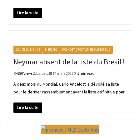
Lire la suite
COUPE DU MONDE
MERCATO
PRONOSTIC FOOT AMÉRIQUE DU SUD
Neymar absent de la liste du Bresil !
650 Views
battistu
17 mars 2026
1 min read
À deux mois du Mondial, Carlo Ancelotti a dévoilé sa liste
pour le dernier rassemblement avant la liste définitive pour
Lire la suite