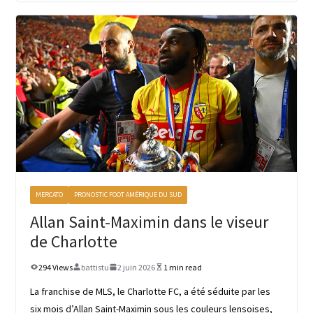
MERCATO
PRONOSTIC FOOT AMÉRIQUE DU SUD
Allan Saint-Maximin dans le viseur
de Charlotte
294 Views
battistu
2 juin 2026
1 min read
La franchise de MLS, le Charlotte FC, a été séduite par les
six mois d’Allan Saint-Maximin sous les couleurs lensoises,