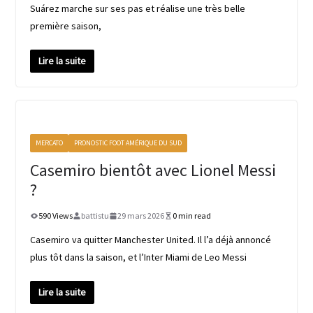
Suárez marche sur ses pas et réalise une très belle
première saison,
Lire la suite
MERCATO
PRONOSTIC FOOT AMÉRIQUE DU SUD
Casemiro bientôt avec Lionel Messi
?
590 Views
battistu
29 mars 2026
0 min read
Casemiro va quitter Manchester United. Il l’a déjà annoncé
plus tôt dans la saison, et l’Inter Miami de Leo Messi
Lire la suite