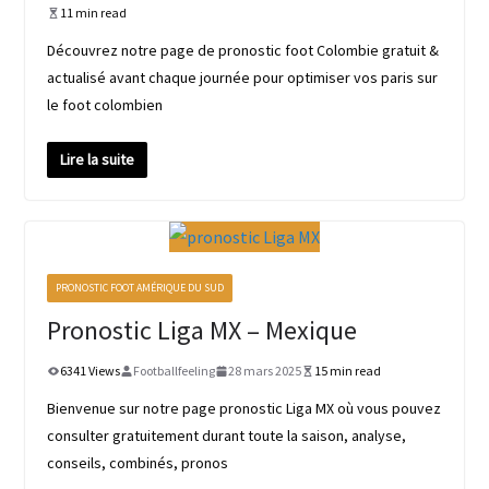
11 min read
Découvrez notre page de pronostic foot Colombie gratuit &
actualisé avant chaque journée pour optimiser vos paris sur
le foot colombien
Lire la suite
PRONOSTIC FOOT AMÉRIQUE DU SUD
Pronostic Liga MX – Mexique
6341 Views
Footballfeeling
28 mars 2025
15 min read
Bienvenue sur notre page pronostic Liga MX où vous pouvez
consulter gratuitement durant toute la saison, analyse,
conseils, combinés, pronos