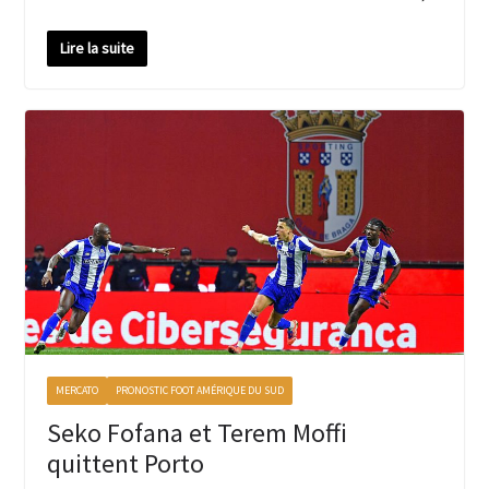
Lire la suite
MERCATO
PRONOSTIC FOOT AMÉRIQUE DU SUD
Seko Fofana et Terem Moffi
quittent Porto