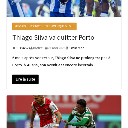
MERCATO
PRONOSTIC FOOT AMÉRIQUE DU SUD
Thiago Silva va quitter Porto
353 Views
battistu
21 mai 2026
1 min read
6 mois après son retour, Thiago Silva ne prolongera pas à
Porto. À 41 ans, son avenir est encore incertain
Lire la suite