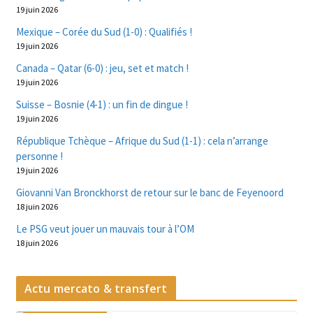
19 juin 2026
Mexique – Corée du Sud (1-0) : Qualifiés !
19 juin 2026
Canada – Qatar (6-0) : jeu, set et match !
19 juin 2026
Suisse – Bosnie (4-1) : un fin de dingue !
19 juin 2026
République Tchèque – Afrique du Sud (1-1) : cela n’arrange
personne !
19 juin 2026
Giovanni Van Bronckhorst de retour sur le banc de Feyenoord
18 juin 2026
Le PSG veut jouer un mauvais tour à l’OM
18 juin 2026
Actu mercato & transfert