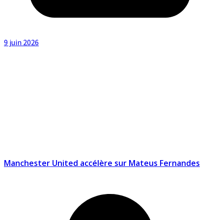
9 juin 2026
Manchester United accélère sur Mateus Fernandes