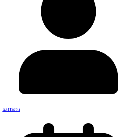
battistu