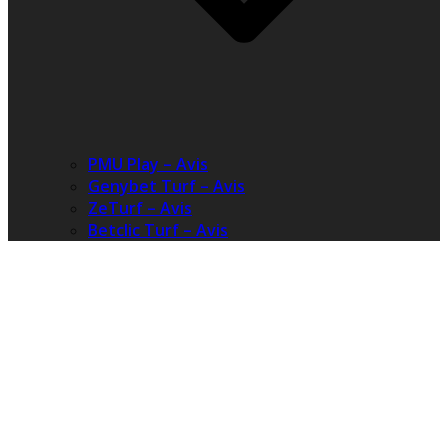
PMU Play – Avis
Genybet Turf – Avis
ZeTurf – Avis
Betclic Turf – Avis