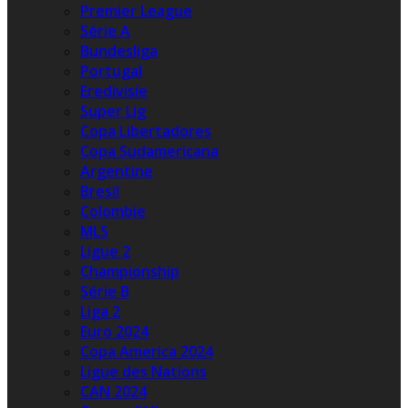
Premier League
Série A
Bundesliga
Portugal
Eredivisie
Super Lig
Copa Libertadores
Copa Sudamericana
Argentine
Bresil
Colombie
MLS
Ligue 2
Championship
Série B
Liga 2
Euro 2024
Copa America 2024
Ligue des Nations
CAN 2024