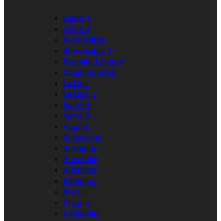
Ligue 1
Ligue 2
Bundesliga
Bundesliga 2
Premier League
Championship
La Liga
La Liga 2
Serie A
Serie B
Algérie
Argentine
Arménie
Australie
Autriche
Belgique
Bresil
Chypre
Colombie