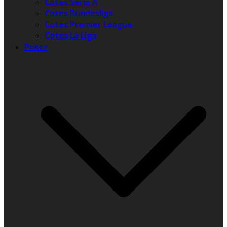
Cotes Serie A
Cotes Bundesliga
Cotes Premier League
Cotes La Liga
Poker