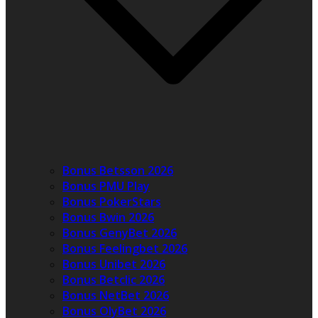
Bonus Betsson 2026
Bonus PMU Play
Bonus PokerStars
Bonus Bwin 2026
Bonus GenyBet 2026
Bonus Feelingbet 2026
Bonus Unibet 2026
Bonus Betclic 2026
Bonus NetBet 2026
Bonus OlyBet 2026