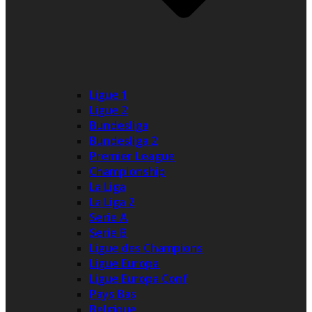
Ligue 1
Ligue 2
Bundesliga
Bundesliga 2
Premier League
Championship
La Liga
La Liga 2
Serie A
Serie B
Ligue des Champions
Ligue Europa
Ligue Europa Conf
Pays Bas
Belgique