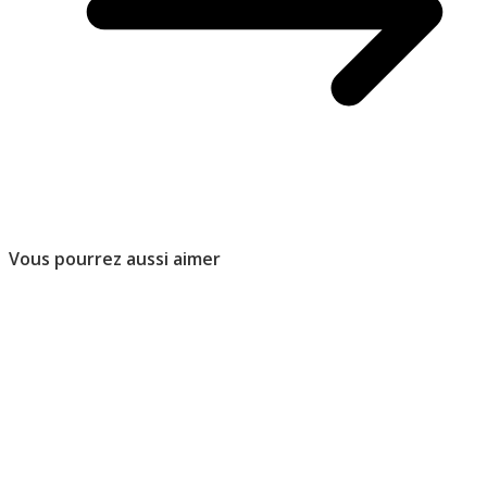
Vous pourrez aussi aimer