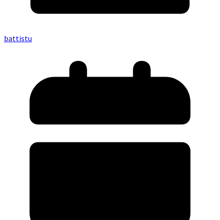
battistu