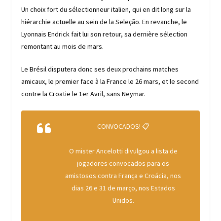
Un choix fort du sélectionneur italien, qui en dit long sur la
hiérarchie actuelle au sein de la Seleção. En revanche, le
Lyonnais Endrick fait lui son retour, sa dernière sélection
remontant au mois de mars.
Le Brésil disputera donc ses deux prochains matches
amicaux, le premier face à la France le 26 mars, et le second
contre la Croatie le 1er Avril, sans Neymar.
CONVOCADOS! 📋
O mister Ancelotti divulgou a lista de
jogadores convocados para os
amistosos contra França e Croácia, nos
dias 26 e 31 de março, nos Estados
Unidos.