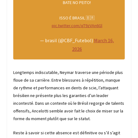
BATE NO PEITO!
ISSO É BRASIL 🇧🇷
pic.twitter.com/qT9zVAn6Gl
— brasil (@CBF_Futebol)
March 16,
2026
Longtemps indiscutable, Neymar traverse une période plus
floue de sa carrière. Entre blessures à répétition, manque
de rythme et performances en dents de scie, l’attaquant
brésilien ne présente plus les garanties d’un leader
incontesté. Dans un contexte où le Brésil regorge de talents
offensifs, Ancelotti semble avoir fait le choix de miser sur la
forme du moment plutôt que sur le statut.
Reste à savoir si cette absence est définitive ou s’il s’agit